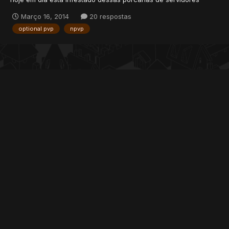
derivados, o que será que causou essa queda de popularidade
Março 16, 2014
20 respostas
dos servidores NPvP?
optional pvp
npvp