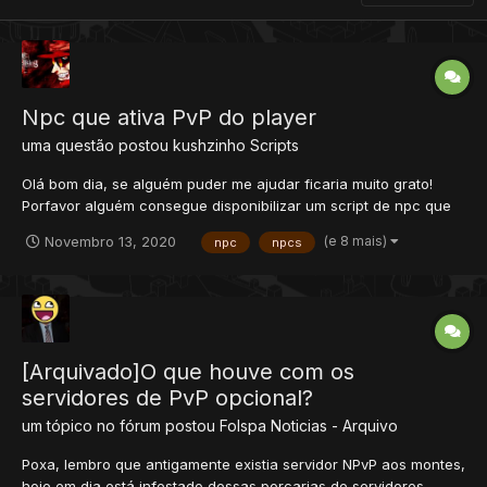
Npc que ativa PvP do player
uma questão postou
kushzinho
Scripts
Olá bom dia, se alguém puder me ajudar ficaria muito grato!
Porfavor alguém consegue disponibilizar um script de npc que
altere PvP do player? Vou explicar, a pessoa cria o char e já
(e 8 mais)
Novembro 13, 2020
npc
npcs
chega sendo npvp, portanto na cidade terá um npc em que ele
possa se alterar pra pvp, gostaria que o player que...
[Arquivado]O que houve com os
servidores de PvP opcional?
um tópico no fórum postou
Folspa
Noticias - Arquivo
Poxa, lembro que antigamente existia servidor NPvP aos montes,
hoje em dia está infestado dessas porcarias de servidores