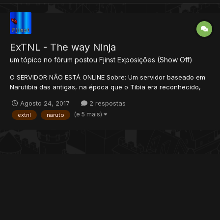
ExTNL - The way Ninja
um tópico no fórum postou
Fjinst
Exposições (Show Off)
O SERVIDOR NÃO ESTÁ ONLINE Sobre: Um servidor baseado em
Narutibia das antigas, na época que o Tibia era reconhecido,
entre meados de 2008~2012. História: A história do servidor é
Agosto 24, 2017
2 respostas
antigo, surgiu em 2010 como Naruto lost, Totalmente 4FUN (7.81),
(e 5 mais)
extnl
naruto
voltou em 2012 como ExTNL, já focado nos pe...