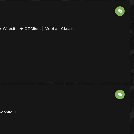
-> Website! <- OTClient | Mobile | Classic --------------------------
ebsite <-
--------------------------------------...