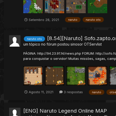
Setembro 28, 2021
naruto
naruto ots
[8.54][Naruto] Sofo.zapto.or
naruto ots
um tópico no fórum postou
sinosor
OTServlist
PÁGINA: http://94.23.91.14/news.php FORUM: http://sofo
para conquistar o servidor! Muitas missões, sagas, camp
Agosto 11, 2021
3 respostas
naruto
ots
[ENG] Naruto Legend Online MAP