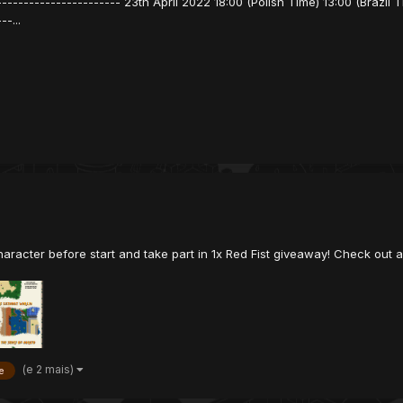
----------------------- 23th April 2022 18:00 (Polish Time) 13:00 (Brazil 
-...
aracter before start and take part in 1x Red Fist giveaway! Check out 
(e 2 mais)
e