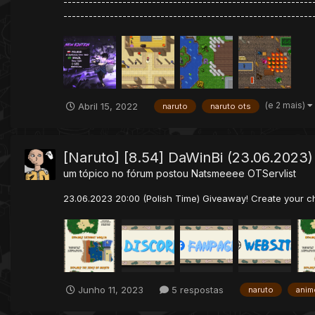
-----------------------------------------------------------
-------------------------------------------------------------
(e 2 mais)
Abril 15, 2022
naruto
naruto ots
[Naruto] [8.54] DaWinBi (23.06.2023)
um tópico no fórum postou
Natsmeeee
OTServlist
23.06.2023 20:00 (Polish Time) Giveaway! Create your ch
Junho 11, 2023
5 respostas
naruto
anim