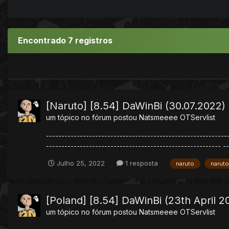
Encontrado 7 registros
[Naruto] [8.54] DaWinBi (30.07.2022)
um tópico no fórum postou
Natsmeeee
OTServlist
-----------------------------------------------------------
--------------------------------------------------------- ---
Julho 25, 2022
1 resposta
naruto
naruto
[Poland] [8.54] DaWinBi (23th April 2
um tópico no fórum postou
Natsmeeee
OTServlist