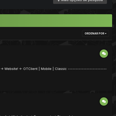
ORDENAR POR
 -> Website! <- OTClient | Mobile | Classic -------------------------