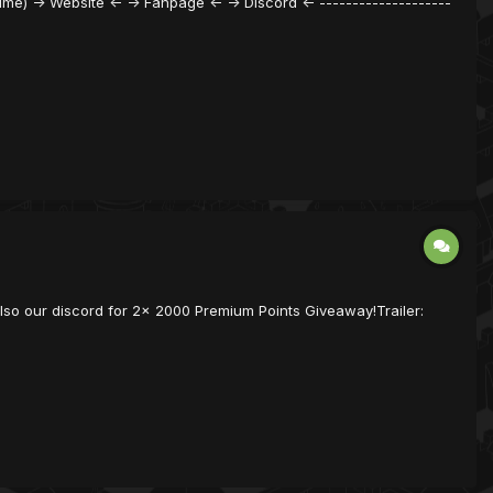
Time) -> Website <- -> Fanpage <- -> Discord <- --------------------
also our discord for 2x 2000 Premium Points Giveaway!Trailer: