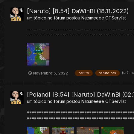
[Naruto] [8.54] DaWinBi (18.11.2022)
um tópico no fórum postou
Natsmeeee
OTServlist
-----------------------------------------------------------
-------------------------------------------------------- ---.
(e 2 m
Novembro 5, 2022
naruto
naruto ots
[Poland] [8.54] [Naruto] DaWinBi (02.
um tópico no fórum postou
Natsmeeee
OTServlist
===================================================
======================================================