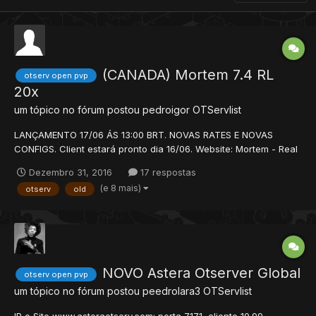
(CANADA) Mortem 7.4 RL
otserv open pvp
20x
um tópico no fórum postou
pedroigor
OTServlist
LANÇAMENTO 17/06 ÁS 13:00 BRT. NOVAS RATES E NOVAS
CONFIGS. Client estará pronto dia 16/06. Website: Mortem - Real
Map EXP: 15x (stágios) SKILLS: 5X MAGIC LEVEL: 3X LOOT: 3X
Dezembro 31, 2016
17 respostas
NÃO RESETAMOS POR NENHUM MOTIVO. CARACTERÍSTICAS
(e 8 mais)
otserv
old
PRÓPRIAS DO SERVIDOR: CLIENTE PERSON...
NOVO Astera Otserver Global
otserv open pvp
um tópico no fórum postou
peedrolara3
OTServlist