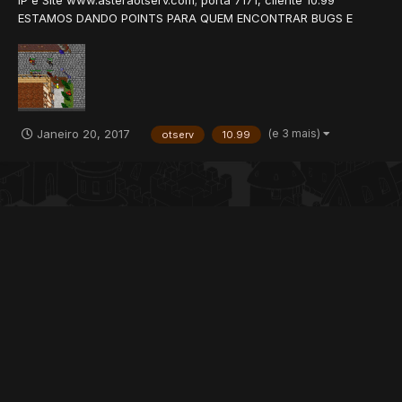
IP e Site www.asteraotserv.com; porta 7171, cliente 10.99
ESTAMOS DANDO POINTS PARA QUEM ENCONTRAR BUGS E
TROUXER ATÉ 5 AMIGOS Servidor global, 99% indêntico, com
todas as novas atualizações, NPC Addoner que vende e troca
itens, raids 100%, market 100%, shop e donate 100%....
(e 3 mais)
Janeiro 20, 2017
otserv
10.99