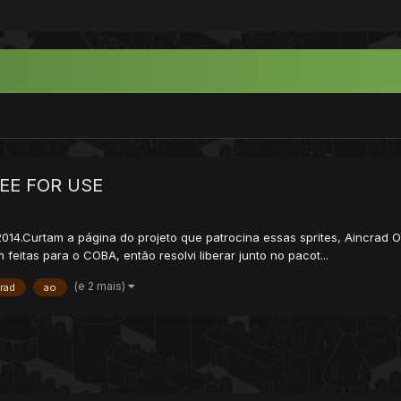
REE FOR USE
 2014.Curtam a página do projeto que patrocina essas sprites, Aincrad O
itas para o COBA, então resolvi liberar junto no pacot...
(e 2 mais)
rad
ao