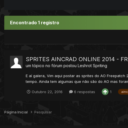
Encontrado 1 registro
SPRITES AINCRAD ONLINE 2014 - F
um tópico no fórum postou
Leshrot
Spriting
E aí galera, Vim aqui postar as sprites do AO Freepatch
tempo. Ainda tem algumas que não são do AO mas foram fe
Outubro 22, 2016
6 respostas
1
ainc
Página Inicial
Pesquisar