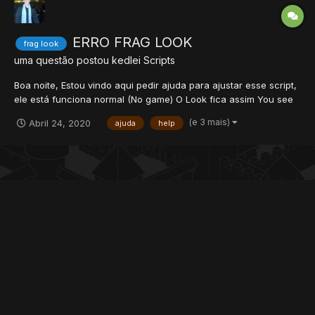
ERRO FRAG LOOK
frag look
uma questão postou
kedlei
Scripts
Boa noite, Estou vindo aqui pedir ajuda para ajustar esse script,
ele está funciona normal (No game) O Look fica assim You see
Android (Level 922). He is an new elder druid. He is Member of
(e 3 mais)
Abril 24, 2020
ajuda
help
the Endless order. [Frags: 38], [Critical: 0], [Dodge: 46] ele
contabiliza a Critical e a Dodge de cada...