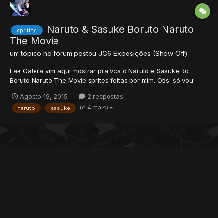
Naruto & Sasuke Boruto Naruto
spriting
The Movie
um tópico no fórum postou
JG6
Exposições (Show Off)
Eae Galera vim aqui mostrar pra vcs o Naruto e Sasuke do
Boruto Naruto The Movie sprites feitas por mim. Obs: só vou
mostrar a frente. Imagens base: Agora o Naruto com manto de
Agosto 19, 2015
2 respostas
chakra e o sasuke sem a capa. baseado em \/ Galera mals ae
(e 4 mais)
naruto
sasuke
pela formatação nã...