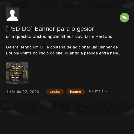
[PEDIDO] Banner para o gesior
uma questão postou
apolimatheus
Dúvidas e Pedidos
Galera, tenho um OT e gostaria de adicionar um Banner de
Double Points no ínicio do site, quando a pessoa entra nele...
site: baiakrealeza.servegame.com O banner poderia ser igual a
esse, a única diferença seria: tirar o nome ICEWAR e adicionar
REALEZA. Abraço, dou + REP!!!
(e 6 mais)
Maio 22, 2020
gesior
banner