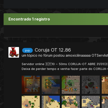
Encontrado 1 registro
Coruja OT 12.86
pvp
um tópico no fórum postou
amoxicilinaaaaa
OTServlis
Servidor online 🇧🇷10 ~ 50ms CORUJA-OT ABRE 31/01/23 
Deixa de perder tempo e venha fazer parte do CORUJA-O