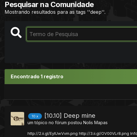
Pesquisar na Comunidade
Mostrando resultados para as tags ''deep''.
Encontrado 1 registro
[10.10] Deep mine
10.x
um tópico no fórum postou
Nolis
Mapas
http://2.ii.gl/EyIUwVvm.png http://3.ii.gl/OV00VLr8.png