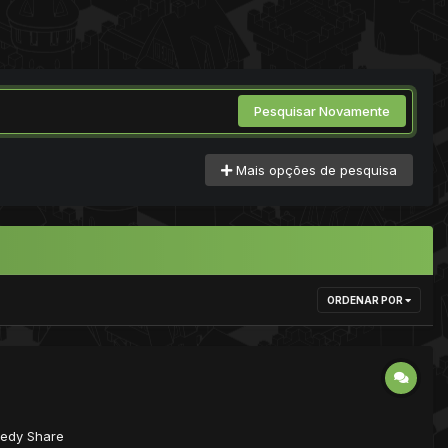
Pesquisar Novamente
Mais opções de pesquisa
ORDENAR POR
eedy Share