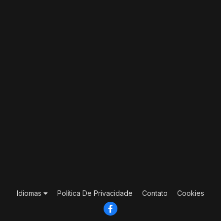
Idiomas
Política De Privacidade
Contato
Cookies