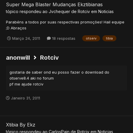
Super Mega Blaster Mudanças Ekztibianas
tópico respondeu ao
Jvchequer
de
Rotciv
em
Noticias
Parabéns a todos por suas respectivas promoções! Hail equipe
;D Abraços
Março 24, 2011
18 respostas
otserv
tibia
anonwill
Rotciv
gostaria de saber ond eu posso fazer o download do
otserve8.4 aki no forum
pf me ajude rotciv
Janeiro 31, 2011
Xtibia By Ekz
tópico respondeu ao
CarlosPain
de
Rotciv
em
Noticias