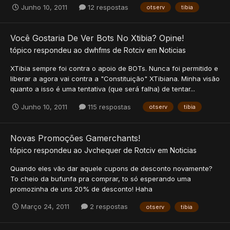
Junho 10, 2011
12 respostas
otserv
tibia
Você Gostaria De Ver Bots No Xtibia? Opine!
tópico respondeu ao
dwhfms
de
Rotciv
em
Noticias
XTibia sempre foi contra o apoio de BOTs. Nunca foi permitido e
liberar a agora vai contra a "Constituição" XTibiana. Minha visão
quanto a isso é uma tentativa (que será falha) de tentar...
Junho 10, 2011
115 respostas
otserv
tibia
Novas Promoções Gamerchants!
tópico respondeu ao
Jvchequer
de
Rotciv
em
Noticias
Quando eles vão dar aquele cupons de desconto novamente?
To cheio da bufunfa pra comprar, to só esperando uma
promozinha de uns 20% de desconto! Haha
Março 24, 2011
2 respostas
otserv
tibia