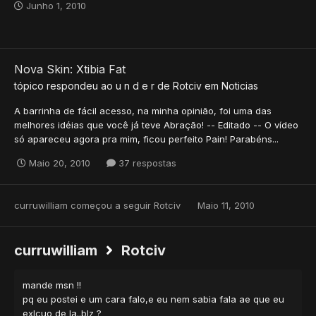
Junho 1, 2010
Nova Skin: Xtibia Fat
tópico respondeu ao
u n d e r
de
Rotciv
em
Noticias
A barrinha de fácil acesso, na minha opinião, foi uma das
melhores idéias que você já teve Abração! -- Editado -- O vídeo
só apareceu agora pra mim, ficou perfeito Pain! Parabéns...
Maio 20, 2010
37 respostas
curruwilliam
começou a seguir
Rotciv
Maio 11, 2010
curruwilliam
Rotciv
mande msn !!
pq eu postei e um cara falo,e eu nem sabia fala ae que eu
exlcuo de la..blz ?