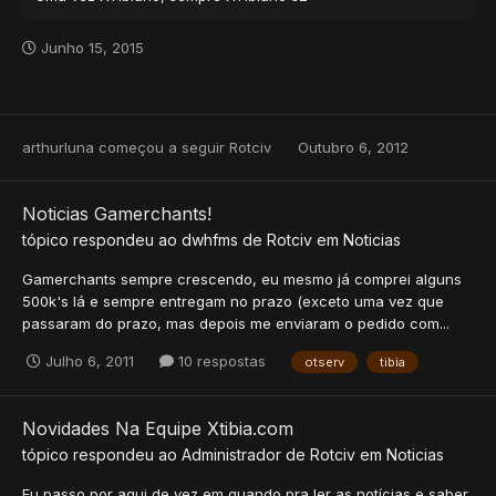
Junho 15, 2015
arthurluna
começou a seguir
Rotciv
Outubro 6, 2012
Noticias Gamerchants!
tópico respondeu ao
dwhfms
de
Rotciv
em
Noticias
Gamerchants sempre crescendo, eu mesmo já comprei alguns
500k's lá e sempre entregam no prazo (exceto uma vez que
passaram do prazo, mas depois me enviaram o pedido com...
Julho 6, 2011
10 respostas
otserv
tibia
Novidades Na Equipe Xtibia.com
tópico respondeu ao
Administrador
de
Rotciv
em
Noticias
Eu passo por aqui de vez em quando pra ler as notícias e saber