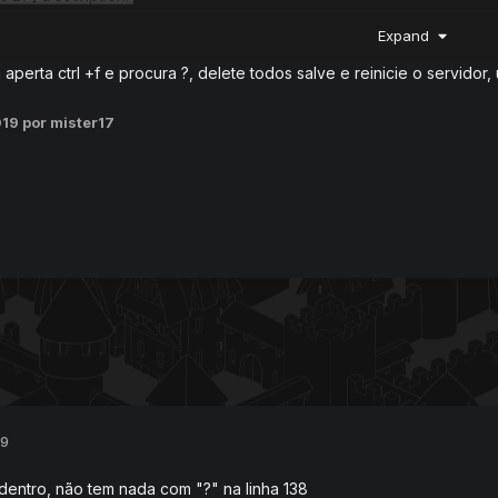
:27] data/creaturescripts/scripts/login.lua:138: attempt to index field 
Expand
6:27] stack traceback:
6:27] data/creaturescripts/scripts/login.lua:138: in function <data/c
 aperta ctrl +f e procura ?, delete todos salve e reinicie o servidor,
56:27] Sync has logged out.
2019
por mister17
nsegue logar e da esse erro
19
dentro, não tem nada com "?" na linha 138