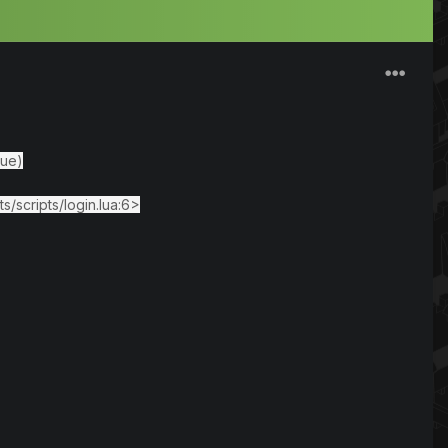
lue)
s/scripts/login.lua:6>