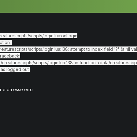
reaturescripts/scripts/login.lua:onLogin
ption:
aturescripts/scripts/login.lua:138: attempt to index field '?' (a nil va
traceback:
eaturescripts/scripts/login.lua:138: in function <data/creaturescript
has logged out.
r e da esse erro