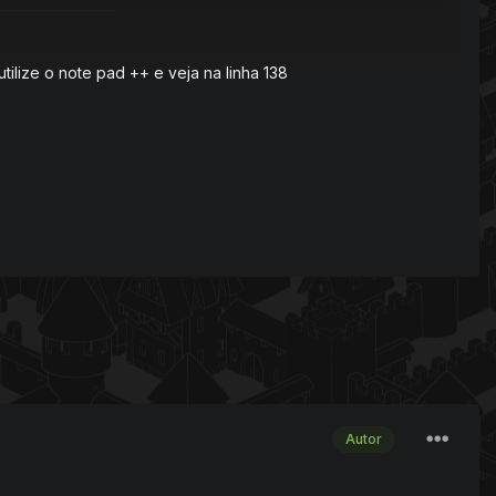
'?' (a nil value)
reaturescripts/scripts/login.lua:6>
 utilize o note pad ++ e veja na linha 138
Autor