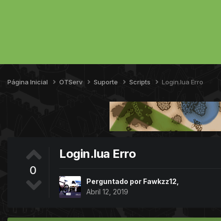
Página Inicial
OTServ
Suporte
Scripts
Login.lua Erro
Login.lua Erro
0
Perguntado por
Fawkzz12
,
Abril 12, 2019