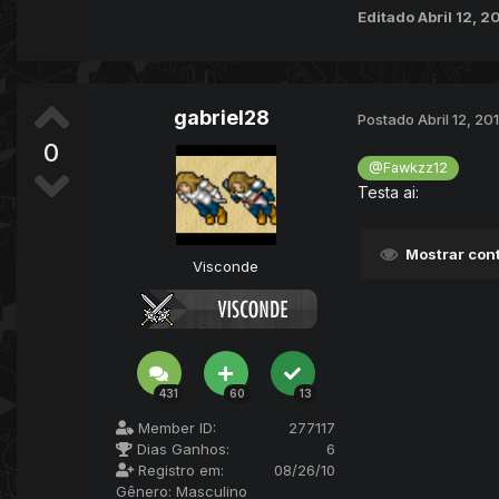
Editado
Abril 12, 
gabriel28
Postado
Abril 12, 20
0
@Fawkzz12
Testa ai:
Mostrar con
Visconde
431
60
13
Member ID:
277117
Dias Ganhos:
6
Registro em:
08/26/10
Gênero:
Masculino