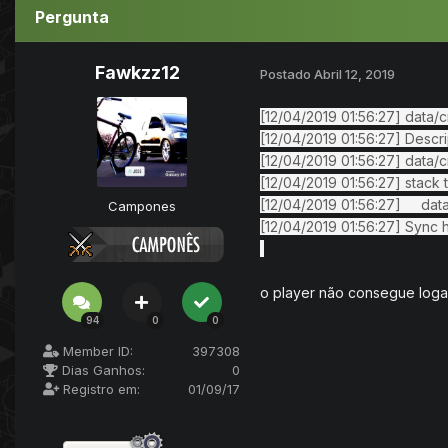
Pergunta
Fawkzz12
Postado
Abril 12, 2019
[12/04/2019 01:56:27] data/c
[12/04/2019 01:56:27] Descri
[12/04/2019 01:56:27] data/cre
[12/04/2019 01:56:27] stack 
[12/04/2019 01:56:27] data/cr
Campones
[12/04/2019 01:56:27] Sync 
o player não consegue loga
94
0
0
Member ID:
397308
Dias Ganhos:
0
Registro em:
01/09/17