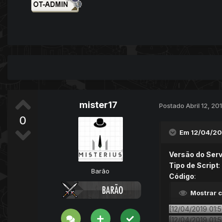
mister17
Postado
Abril 12, 20
0
Em 12/04/20
Versão do Serv
Tipo de Script
:
Barão
Código
:
Mostrar 
[12/04/2019 01:5
[12/04/2019 01:5