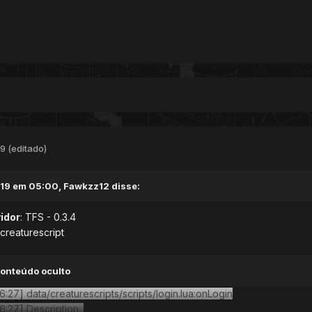
19
(editado)
19 em 05:00,
Fawkzz12
disse:
idor
: TFS - 0.3.4
 creaturescript
conteúdo oculto
6:27] data/creaturescripts/scripts/login.lua:onLogin
6:27] Description: