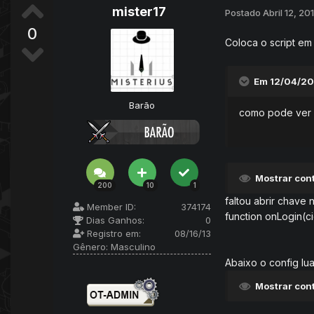
mister17
Postado
Abril 12, 20
0
Coloca o script em
Em 12/04/20
Barão
como pode ver a
Mostrar con
200
10
1
faltou abrir chave 
Member ID:
374174
function onLogin(c
Dias Ganhos:
0
Registro em:
08/16/13
Gênero:
Masculino
Abaixo o config lu
Mostrar con