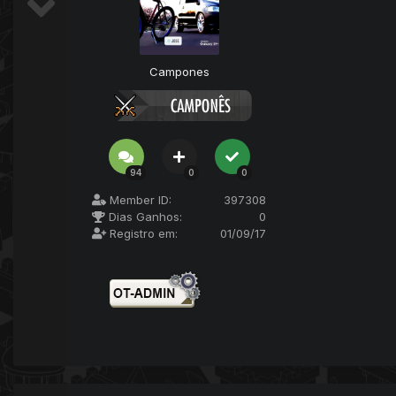
Campones
94
0
0
Member ID:
397308
Dias Ganhos:
0
Registro em:
01/09/17