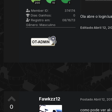
200
10
1
[12/04/2019 01:56
[12/04/2019 01:5
Member ID:
374174
Dias Ganhos:
0
[12/04/2019 01:5
Ola abre o login.lua
Registro em:
08/16/13
[12/04/2019 01:
Gênero:
Masculino
Editado
Abril 12, 
o player não co
Fawkzz12
Postado
Abril 12, 20
0
como pode ver ali 