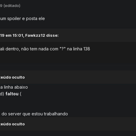
19
(editado)
 um spoiler e posta ele
19 em 15:01,
Fawkzz12
disse:
li dentro, não tem nada com "?" na linha 138
teúdo oculto
na linha abaixo
id)
faltou
{
a do server que estou trabalhando
teúdo oculto