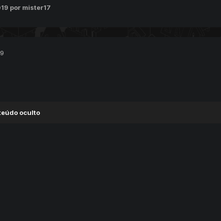
2019
por mister17
19
teúdo oculto