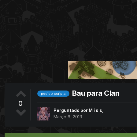
Bau para Clan
pedido scripts
0
Perguntado por
M i s s
,
Março 6, 2019