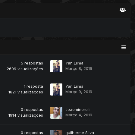
5
respostas
Yan Liima
Março 8, 2019
2609
visualizações
1
resposta
Yan Liima
Março 9, 2019
1821
visualizações
0
respostas
Joaominorelli
Março 4, 2019
1914
visualizações
0
respostas
guilherme Silva