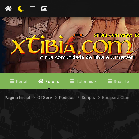
Portal
Fóruns
Tutoriais
Suporte
Página Inicial
OTServ
Pedidos
Scripts
Bau para Clan