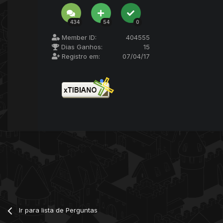
434
54
0
Member ID:
404555
Dias Ganhos:
15
Registro em:
07/04/17
Ir para lista de Perguntas