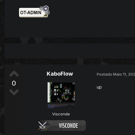
KaboFlow
Postado
Maio 11, 20
0
up
Visconde