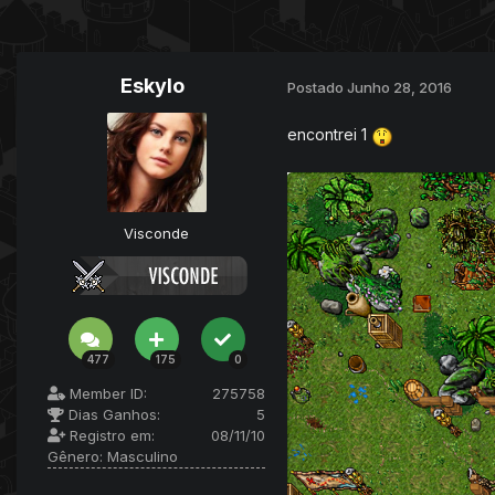
Eskylo
Postado
Junho 28, 2016
encontrei 1
Visconde
477
175
0
Member ID:
275758
Dias Ganhos:
5
Registro em:
08/11/10
Gênero:
Masculino