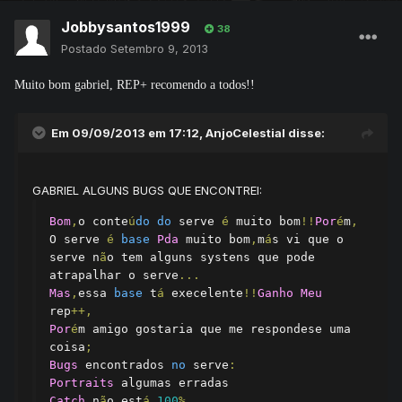
Jobbysantos1999
38
Postado
Setembro 9, 2013
Muito bom gabriel, REP+ recomendo a todos!!
Em 09/09/2013 em 17:12, AnjoCelestial disse:
GABRIEL ALGUNS BUGS QUE ENCONTREI:
Bom
,
o conte
ú
do
do
 serve 
é
 muito bom
!!
Por
é
m
,
O serve 
é
base
Pda
 muito bom
,
m
á
s vi que o 
serve n
ã
o tem alguns systens que pode 
atrapalhar o serve
...
Mas
,
essa 
base
 t
á
 execelente
!!
Ganho
Meu
rep
++,
Por
é
m amigo gostaria que me respondese uma 
coisa
;
Bugs
 encontrados 
no
 serve
:
Portraits
Catch
 n
ã
o est
á
100
%