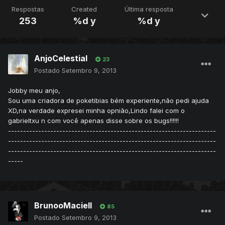
Respostas
Created
Última resposta
253
%d y
%d y
AnjoCelestial
23
Postado
Setembro 9, 2013
Jobby meu anjo,
Sou uma criadora de poketibias bém experiente,não pedi ajuda
XD,na verdade expresei minha opnião,Lindo falei com o
gabrieltxu n com você apenas disse sobre os bugs!!!!!!
---------------------------------------------------------------------
---------------------------------------------------------------------
---------------------------------------------------------------------
-----
BrunooMaciell
85
Postado
Setembro 9, 2013