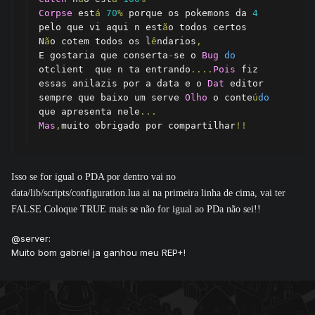
Corpse
 est
á
70
%
 porque os pokemons da 
4
pelo que vi aqui n est
ã
o todos certos

N
ã
o cotem todos os l
ê
ndarios
,
E gostaria que conserta
-
se o 
Bug
do
otclient  que n ta entrando
....
Pois
 fiz 
essas anilazis por a data e o 
Dat
 editor  
sempre que baixo um serve 
Olho
 o conte
ú
do
que apresenta nele
...
Mas
,
muito obrigado por compartilhar
!!
Isso se for igual o PDA por dentro vai no
data/lib/scripts/configuration.lua ai na primeira linha de cima, vai ter
FALSE Coloque TRUE mais se não for igual ao PDa não sei!!
@server:
Muito bom gabriel ja ganhou meu REP+!