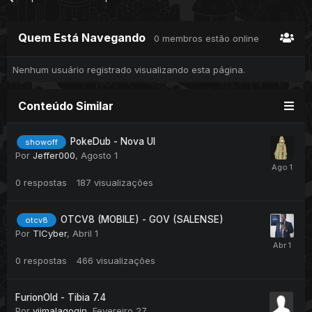
Quem Está Navegando
0 membros estão online
Nenhum usuário registrado visualizando esta página.
Conteúdo Similar
PokeDub - Nova UI
showoff
Por
Jeffer000
,
Agosto 1
0
respostas
187
visualizações
OTCV8 (MOBILE) - GOV (SALENSE)
otcv8
Por
TICyber
,
Abril 1
0
respostas
466
visualizações
FurionOld - Tibia 7.4
Por
viimalagogin
,
Fevereiro 27