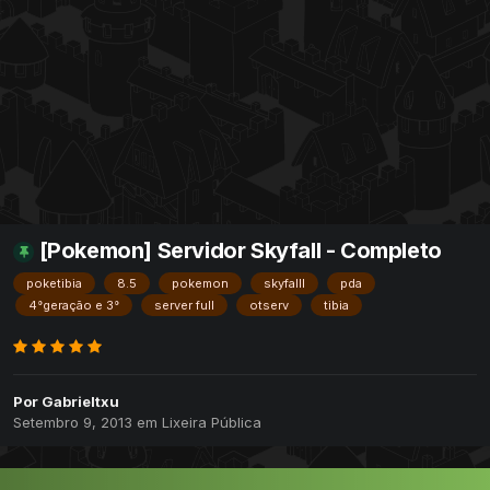
[Pokemon] Servidor Skyfall - Completo
poketibia
8.5
pokemon
skyfalll
pda
4°geração e 3°
server full
otserv
tibia
Por
Gabrieltxu
Setembro 9, 2013
em
Lixeira Pública