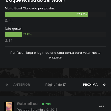
1. Oque Achou do Servidor?
Muito Bom! Obrigado por postar.
158
Não gostei.
34
Por favor
faça o login
ou
crie uma conta
para votar nesta
enquete.
ANTERIOR
Página 1 de 17
PRÓXIMA
Gabrieltxu
739
Postado
Setembro 9, 2013