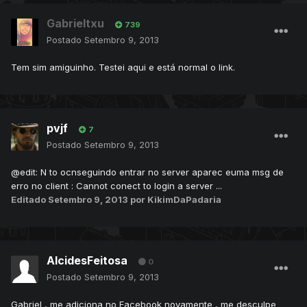
Gabrieltxu
739
Postado
Setembro 9, 2013
Tem sim amiguinho. Testei aqui e está normal o link.
pvjf
7
Postado
Setembro 9, 2013
@edit: N to ocnseguindo entrar no server aparec euma msg de
erro no client : Cannot conect to login a server ...
Editado
Setembro 9, 2013
por KikimDaPadaria
AlcidesFeitosa
0
Postado
Setembro 9, 2013
Gabriel , me adiciona no Facebook novamente , me desculpe