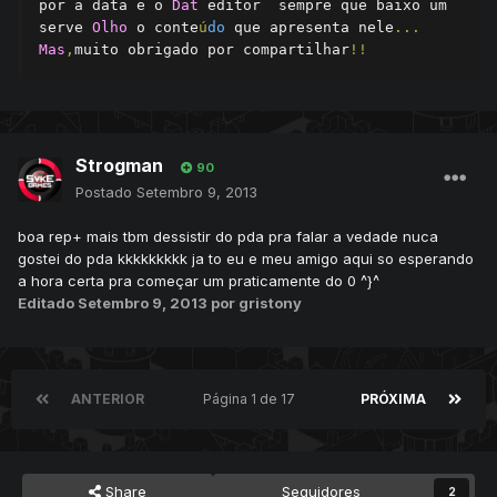
por a data e o 
Dat
 editor  sempre que baixo um 
serve 
Olho
 o conte
ú
do
 que apresenta nele
...
Mas
,
muito obrigado por compartilhar
!!
Strogman
90
Postado
Setembro 9, 2013
boa rep+ mais tbm dessistir do pda pra falar a vedade nuca
gostei do pda kkkkkkkkk ja to eu e meu amigo aqui so esperando
a hora certa pra começar um praticamente do 0 ^}^
Editado
Setembro 9, 2013
por gristony
ANTERIOR
Página 1 de 17
PRÓXIMA
Share
Seguidores
2