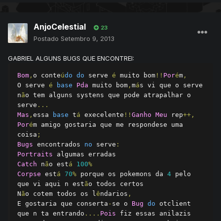
AnjoCelestial
23
Postado
Setembro 9, 2013
GABRIEL ALGUNS BUGS QUE ENCONTREI:
Bom
,
o conte
ú
do
do
 serve 
é
 muito bom
!!
Por
é
m
,
O serve 
é
base
Pda
 muito bom
,
m
á
s vi que o serve 
n
ã
o tem alguns systens que pode atrapalhar o 
serve
...
Mas
,
essa 
base
 t
á
 execelente
!!
Ganho
Meu
 rep
++,
Por
é
m amigo gostaria que me respondese uma 
coisa
;
Bugs
 encontrados 
no
 serve
:
Portraits
Catch
 n
ã
o est
á
100
%
Corpse
 est
á
70
%
 porque os pokemons da 
4
 pelo 
que vi aqui n est
ã
o todos certos

N
ã
o cotem todos os l
ê
ndarios
,
E gostaria que conserta
-
se o 
Bug
do
 otclient  
que n ta entrando
....
Pois
 fiz essas anilazis 