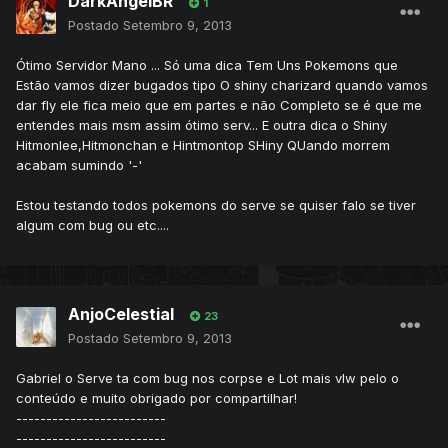
DarkAngelBR
1
Postado
Setembro 9, 2013
Ótimo Servidor Mano ... Só uma dica Tem Uns Pokemons que
Estão vamos dizer bugados tipo O shiny charizard quando vamos
dar fly ele fica meio que em partes e não Completo se é que me
entendes mais msm assim ótimo serv... E outra dica o Shiny
Hitmonlee,Hitmonchan e Hintmontop SHiny QUando morrem
acabam sumindo '-'
Estou testando todos pokemons do serve se quiser falo se tiver
algum com bug ou etc....
AnjoCelestial
23
Postado
Setembro 9, 2013
Gabriel o Serve ta com bug nos corpse e Lot mais vlw pelo o
conteúdo e muito obrigado por compartilhar!
-------------------------
-------------------------