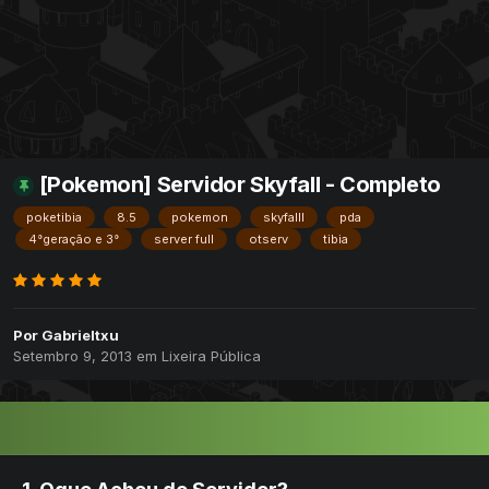
[Pokemon] Servidor Skyfall - Completo
poketibia
8.5
pokemon
skyfalll
pda
4°geração e 3°
server full
otserv
tibia
Por
Gabrieltxu
Setembro 9, 2013
em
Lixeira Pública