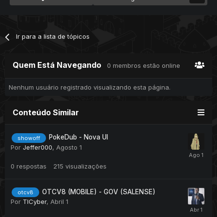
Ir para a lista de tópicos
Quem Está Navegando
0 membros estão online
Nenhum usuário registrado visualizando esta página.
Conteúdo Similar
PokeDub - Nova UI
showoff
Por
Jeffer000
,
Agosto 1
0
respostas
215
visualizações
OTCV8 (MOBILE) - GOV (SALENSE)
otcv8
Por
TICyber
,
Abril 1