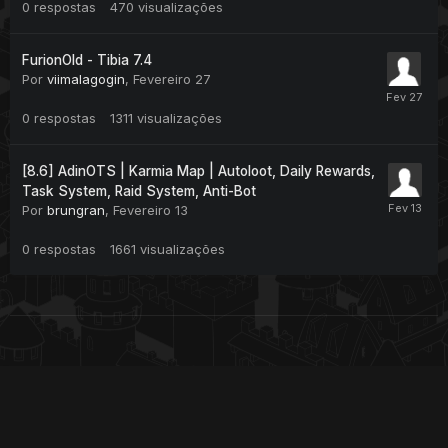
0
respostas
470
visualizações
FurionOld - Tibia 7.4
Por
viimalagogin
,
Fevereiro 27
0
respostas
1311
visualizações
[8.6] AdinOTS | Karmia Map | Autoloot, Daily Rewards,
Task System, Raid System, Anti-Bot
Por
brungran
,
Fevereiro 13
0
respostas
1661
visualizações