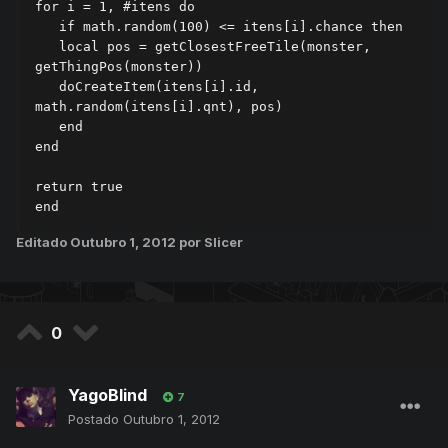
for i = 1, #itens do

   if math.random(100) <= itens[i].chance then

   local pos = getClosestFreeTile(monster, 
getThingPos(monster))

   doCreateItem(itens[i].id, 
math.random(itens[i].qnt), pos)

   end

end

return true

end
Editado
Outubro 1, 2012
por Slicer
0
YagoBlind
7
Postado
Outubro 1, 2012