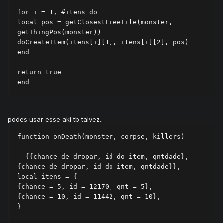
for i = 1, #itens do

local pos = getClosestFreeTile(monster, 
getThingPos(monster))

doCreateItem(itens[i][1], itens[i][2], pos)

end

return true

end
podes usar esse aki tb talvez..
function onDeath(monster, corpse, killers)

--{{chance de dropar, id do item, qntdade}, 
{chance de dropar, id do item, qntdade}},

local itens = {

{chance = 5, id = 12170, qnt = 5},

{chance = 10, id = 11442, qnt = 10},

}
