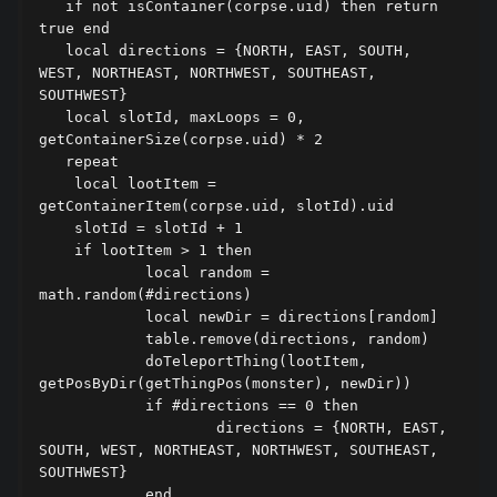
   if not isContainer(corpse.uid) then return 
true end

   local directions = {NORTH, EAST, SOUTH, 
WEST, NORTHEAST, NORTHWEST, SOUTHEAST, 
SOUTHWEST}

   local slotId, maxLoops = 0, 
getContainerSize(corpse.uid) * 2

   repeat

    local lootItem = 
getContainerItem(corpse.uid, slotId).uid

    slotId = slotId + 1

    if lootItem > 1 then

	    local random = 
math.random(#directions)

	    local newDir = directions[random]

	    table.remove(directions, random)

	    doTeleportThing(lootItem, 
getPosByDir(getThingPos(monster), newDir))

	    if #directions == 0 then

		    directions = {NORTH, EAST, 
SOUTH, WEST, NORTHEAST, NORTHWEST, SOUTHEAST, 
SOUTHWEST}

	    end
