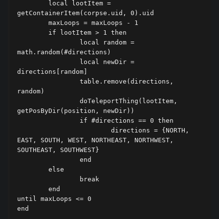
	local lootItem = 
getContainerItem(corpse.uid, 0).uid

	maxLoops = maxLoops - 1

	if lootItem > 1 then

		local random = 
math.random(#directions)

		local newDir = 
directions[random]

		table.remove(directions, 
random)

		doTeleportThing(lootItem, 
getPosByDir(position, newDir))

		if #directions == 0 then

			directions = {NORTH, 
EAST, SOUTH, WEST, NORTHEAST, NORTHWEST, 
SOUTHEAST, SOUTHWEST}

		end

	else

		break

	end

until maxLoops <= 0

end
