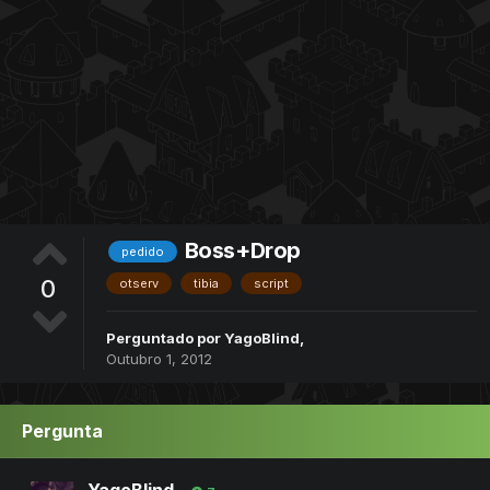
Boss+Drop
pedido
0
otserv
tibia
script
Perguntado por
YagoBlind
,
Outubro 1, 2012
Pergunta
YagoBlind