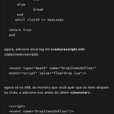
    else

	    break

    end

   until slotId >= maxLoops

return true

end
agora, adicione essa tag em
creaturescripts.xml
(
data/creaturescripts
):
<event type="death" name="DropItemsOnFloor" 
event="script" value="floordrop.lua"/>
agora vá no XML do monstro que você quer que os itens dropem
no chão, e adicione isso antes do último
</monster>
:
<script>

<event name="DropItemsOnFloor"/>
