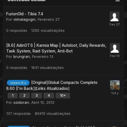
FurionOld - Tibia 7.4
Por
viimalagogin
,
Fevereiro 27
0
respostas
1292
visualizações
[8.6] AdinOTS | Karmia Map | Autoloot, Daily Rewards,
Task System, Raid System, Anti-Bot
Por
brungran
,
Fevereiro 13
0
respostas
1631
visualizações
[Original]Global Compacto Completo
otserv 8.x
8.60 [I'm Back](Links Atualizados)
1
2
3
4
10
Por
soldoran
,
Abril 10, 2012
137
respostas
80415
visualizações