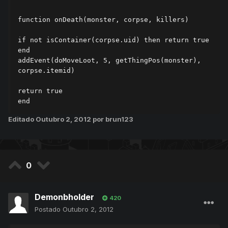
function onDeath(monster, corpse, killers)

if not isContainer(corpse.uid) then return true 
end

addEvent(doMoveLoot, 5, getThingPos(monster), 
corpse.itemid)

return true

end
Editado
Outubro 2, 2012
por brun123
0
Demonbholder
420
Postado
Outubro 2, 2012