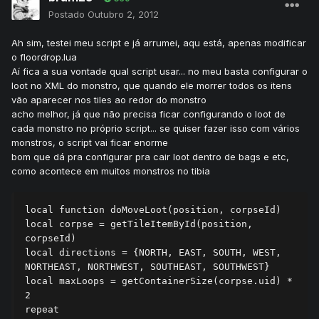
Postado
Outubro 2, 2012
Ah sim, testei meu script e já arrumei, aqu está, apenas modificar
o floordrop.lua
Aí fica a sua vontade qual script usar... no meu basta configurar o
loot no XML do monstro, que quando ele morrer todos os itens
vão aparecer nos tiles ao redor do monstro
acho melhor, já que não precisa ficar configurando o loot de
cada monstro no próprio script... se quiser fazer isso com vários
monstros, o script vai ficar enorme
bom que dá pra configurar pra cair loot dentro de bags e etc,
como acontece em muitos monstros no tibia
local function doMoveLoot(position, corpseId)

local corpse = getTileItemById(position, 
corpseId)

local directions = {NORTH, EAST, SOUTH, WEST, 
NORTHEAST, NORTHWEST, SOUTHEAST, SOUTHWEST}

local maxLoops = getContainerSize(corpse.uid) * 
2

repeat
