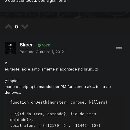
o que aconteceu, deu algum erro?
0
Slicer
1070
Postado
Outubro 1, 2012
/\
eu testei aki e simplismente n acontece nd brun.. ;x
@topic
mano o script q te mandei por PM funcionou aki... testa ae
denovo...
function onDeath(monster, corpse, killers)

--{{id do item, qntdade}, {id do item, 
qntdade}},

local itens = {{12170, 5}, {11442, 10}}
