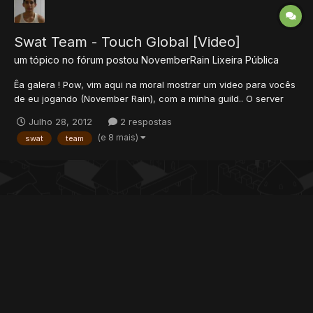
Swat Team - Touch Global [Video]
um tópico no fórum postou
NovemberRain
Lixeira Pública
Êa galera ! Pow, vim aqui na moral mostrar um video para vocês
de eu jogando (November Rain), com a minha guild.. O server
touchglobal parou de existir, então não tentem entrar... Eu
Julho 28, 2012
2 respostas
particularmente achei o video bem legal manos... Espero que
(e 8 mais)
swat
team
gostem: Esse é o segundo video, achei...