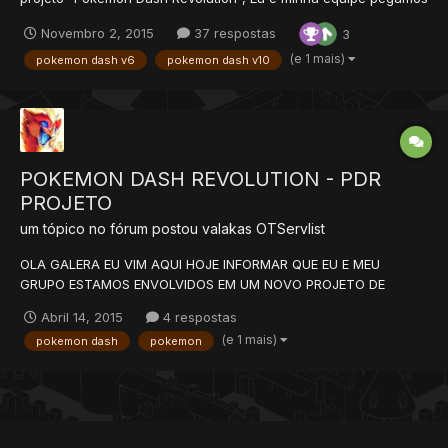
uma base de Poketibia bem antiga e com source, então nós
Novembro 2, 2015
37 respostas
3
decidimos fazer um projeto sério de pokemon, logo abaixo eu
deixarei umas print screen dos sistemas, por enquanto vamo...
(e 1 mais)
pokemon dash v6
pokemon dash v10
POKEMON DASH REVOLUTION - PDR
PROJETO
um tópico no fórum postou
valakas
OTServlist
OLA GALERA EU VIM AQUI HOJE INFORMAR QUE EU E MEU
GRUPO ESTAMOS ENVOLVIDOS EM UM NOVO PROJETO DE
POKEMON, o Pokemon Dash Revolution já temos grupo formado
Abril 14, 2015
4 respostas
e cada um com sua função. estamos aceitando feedback ^^
(e 1 mais)
pokemon dash
pokemon
System print