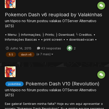
Pokemon Dash v6 reupload by Valakinhas
um tópico no fórum postou
valakas
OTServer Alternativo
(ATS)
• Menu: ├ Informações; ├ Prints; ├ Download; └ Creditos. •
Informações Basicas • • print screen • • download+scan •
client/serve/source:
Julho 14, 2015
43 respostas
2
http://www.mediafire.com/download/7zuy27ymn7nhnj7/dash+v6
+reupload.rar scan:
(e 7 mais)
8.5
dash v6
https://www.virustotal.com/pt/file/f8cd451fecabccc09...
Pokemon Dash V10 (Revolution)
poketibia
um tópico no fórum postou
valakas
OTServer Alternativo
(ATS)
Eae galera! Sentiram minha falta? Hoje eu vim aqui apresentar o
projeto "Pokemon Dash Revolution", Eu e minha equipe pegamos