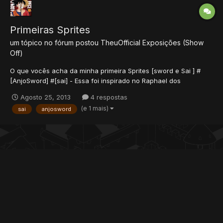
Primeiras Sprites
um tópico no fórum postou
TheuOfficial
Exposições (Show
Off)
O que vocês acha da minha primeira Sprites [sword e Sai ] #
[AnjoSword] #[sai] - Essa foi inspirado no Raphael dos
tartarugas ninjas ;D
Agosto 25, 2013
4 respostas
(e 1 mais)
sai
anjosword