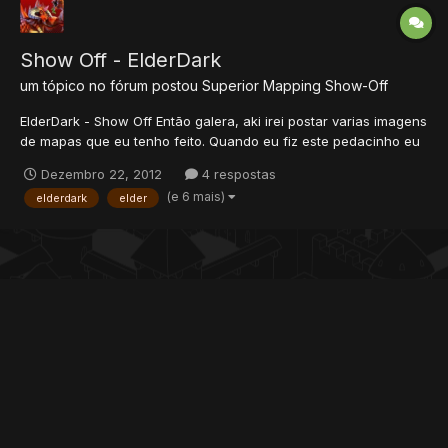
Show Off - ElderDark
um tópico no fórum postou
Superior
Mapping Show-Off
ElderDark - Show Off Então galera, aki irei postar varias imagens
de mapas que eu tenho feito. Quando eu fiz este pedacinho eu
tava tentando fazer algum estilo diferente e saiu isto. Obs.: eu
Dezembro 22, 2012
4 respostas
estava fazendo e morrendo de sono. Lojinha de food (Na...
(e 6 mais)
elderdark
elder