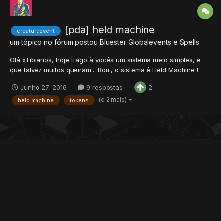
[pda] held machine
creatureevent
um tópico no fórum postou
Bluester
Globalevents e Spells
Olá xTibianos, hoje trago à vocês um sistema meio simples, e
que talvez muitos queiram... Bom, o sistema é Held Machine !
Sim, é aquela máquina que funde os Tokens e transforma em
Junho 27, 2016
9 respostas
2
Helds. Irei deixar as informações sobre O sistema de Held
Machine, Tokens e Helds abaixo ! http...
(e 2 mais)
held machine
tokens