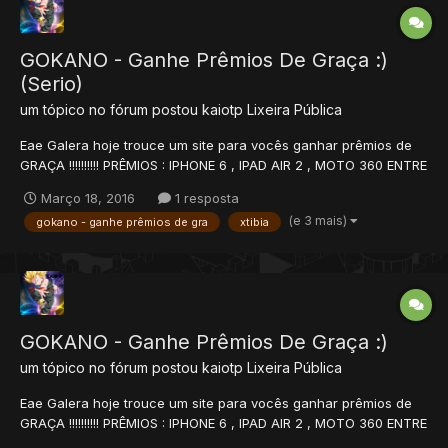
GOKANO - Ganhe Prêmios De Graça :)
(Serio)
um tópico no fórum postou
kaiotp
Lixeira Pública
Eae Galera hoje trouce um site para vocês ganhar prêmios de
GRAÇA !!!!!!!!!! PRÊMIOS : IPHONE 6 , IPAD AIR 2 , MOTO 360 ENTRE
OUTROS...!!!!!!!!!! SITE DA GOKANO : >>>>>>
Março 18, 2016
1 resposta
http://gokano.com/ref/7zwvusb5yZhc> Acessando esse link
(e 3 mais)
gokano - ganhe prêmios de gra
xtibia
voce ja sai com algumas vantagens ! SITE DA GOKANO : >>>>>>
h...
GOKANO - Ganhe Prêmios De Graça :)
um tópico no fórum postou
kaiotp
Lixeira Pública
Eae Galera hoje trouce um site para vocês ganhar prêmios de
GRAÇA !!!!!!!!!! PRÊMIOS : IPHONE 6 , IPAD AIR 2 , MOTO 360 ENTRE
OUTROS...!!!!!!!!!! SITE DA GOKANO : >>>>>>