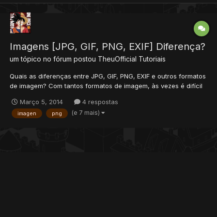
Imagens [JPG, GIF, PNG, EXIF] Diferença?
um tópico no fórum postou
TheuOfficial
Tutoriais
Quais as diferenças entre JPG, GIF, PNG, EXIF e outros formatos
de imagem? Com tantos formatos de imagem, às vezes é difícil
decidir qual é o melhor para cada aplicação. Cada uma das
Março 5, 2014
4 respostas
extensões possui características próprias, sendo indicadas
(e 7 mais)
imagen
png
para situações diferentes. O JPEG...