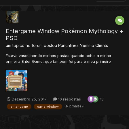
Entergame Window Pokémon Mythology +
PSD
um tópico no fórum postou
Punchlines Nemmo
Clients
Estava vasculhando minhas pastas quando achei a minha
primeira Enter Game, que também foi para o meu primeiro
servidor que a proposito esta postado aqui no forum ( Pokémon
Mythology ) Então resolvi postar para vocês espero que gostem.
Não é nada woooow mas já da pra sair daquela mesm...
Dezembro 25, 2017
10 respostas
18
(e 2 mais)
enter game
game window