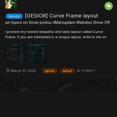
[GESIOR] Curve Frame layout
layouts
um tópico no fórum postou
4Marsupilami
Websites Show-Off
I present my newest beautiful and tasty layout called Curve
Frame. If you are interested in a unique layout, write to me on
discord.• E-mail: 4Marsupilami@gmail.com• Discord:
4Marsupilami#1243
(e 3 mais)
Março 31, 2022
gesior
layout