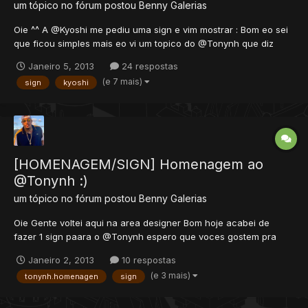
um tópico no fórum postou
Benny
Galerias
Oie ^^ A @Kyoshi me pediu uma sign e vim mostrar : Bom eo sei
que ficou simples mais eo vi um topico do @Tonynh que diz
assim: ''E simples mais de coraçao'' Att: Bennyw
Janeiro 5, 2013
24 respostas
(e 7 mais)
sign
kyoshi
[HOMENAGEM/SIGN] Homenagem ao
@Tonynh :)
um tópico no fórum postou
Benny
Galerias
Oie Gente voltei aqui na area designer Bom hoje acabei de
fazer 1 sign paara o @Tonynh espero que voces gostem pra
mim foi meo melhor trabalho :D :D Como ja disse sou novo na
Janeiro 2, 2013
10 respostas
area de design Tema: Assasin's Creed (era a imagem dele ) Bao
(e 3 mais)
tonynh.homenagen
sign
aki ta elaa...