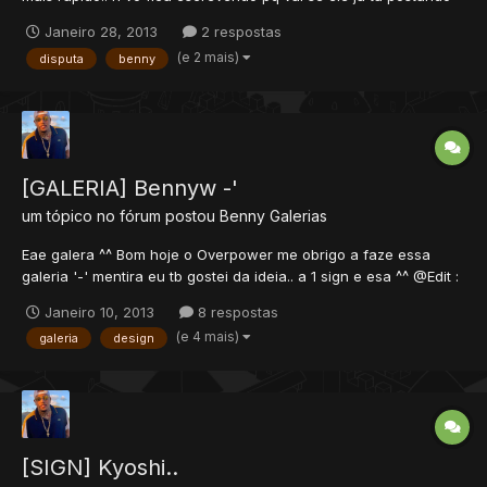
'-'
Janeiro 28, 2013
2 respostas
(e 2 mais)
disputa
benny
[GALERIA] Bennyw -'
um tópico no fórum postou
Benny
Galerias
Eae galera ^^ Bom hoje o Overpower me obrigo a faze essa
galeria '-' mentira eu tb gostei da ideia.. a 1 sign e esa ^^ @Edit :
o overpower n ker credito entao eu fiz e nois flw ^^
Janeiro 10, 2013
8 respostas
(e 4 mais)
galeria
design
[SIGN] Kyoshi..