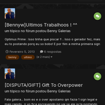
[Bennyw]Ultimos Trabalhoos ! ^^
um tópico no fórum postou
Benny
Galerias
Optimus Prime : Isso tinha que piscar !! .. Isso o gerador fez, mais
eu to postando porq eu so bobo! E por fiim a minha primeira sign
collage \o/ OBS: Não reparem na tipografia nem nakeele treco la
Fevereiro 5, 2013
6 respostas
insima .. Tipografia: Não era pra ter , mais fikei com medo de...
(e 2 mais)
benny
ultimo
[DISPUTA/GIFT] Gift To Overpower
um tópico no fórum postou
Benny
Galerias
Fala galera... bom eo e o over apostamo qm fazia 1 sign legal e
mais rapido.. n vo fica escrevendo pq vai se ele ja ta postando