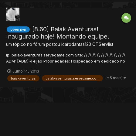
[8.60] Baiak Aventuras!
open pvp
Inaugurado hoje! Montando equipe.
um tópico no fórum postou
icarodantas123
OTServlist
Ip: baiak-aventuras.servegame.com Site: /\ /\ /\ /\ /\ /\ /\ /\ /\ /\
ADM: [ADM]~Feijao Propriedades: Hospedado em dedicado no
LGVHOSTER, garantindo assim um melhor desempenho e baixo
Julho 14, 2013
ping. Outras propriedades: • Cidades: ├ Baiak City ├ Desert Cit...
(e 5 mais)
baiakaventuras
baiak-aventuras.servegame.com