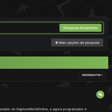
Pesquisar Novamente
Mais opções de pesquisa
ORDENAR POR
ramador do DigimonWorldOnline, e agora programador e