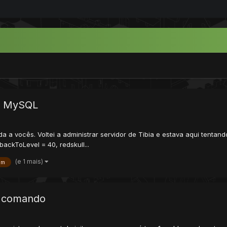
do MySQL
a a vocês. Voltei a administrar servidor de Tibia e estava aqui tentand
ackToLevel = 40, redskull...
(e 1 mais)
em
r comando