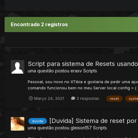
Encontrado 2 registros
Script para sistema de Resets usan
uma questão postou
erasv
Scripts
Pessoal, sou novo no XTibia e gostaria de pedir uma ajud
comando funcionou bem no meu Server local config = { b
Março 24, 2021
3 respostas
reset
syst
[Duvida] Sistema de reset po
dúvida
uma questão postou
gleison157
Scripts