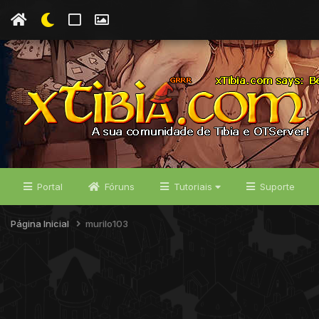
Portal
Fóruns
Tutoriais
Suporte
Página Inicial
murilo103