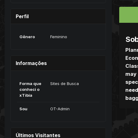
Perfil
Gênero
Feminino
Sob
Plan
Econ
Informações
Clas
may 
spec
Forma que
Sites de Busca
conheci o
need
xTibia
bagg
Sou
OT-Admin
Últimos Visitantes