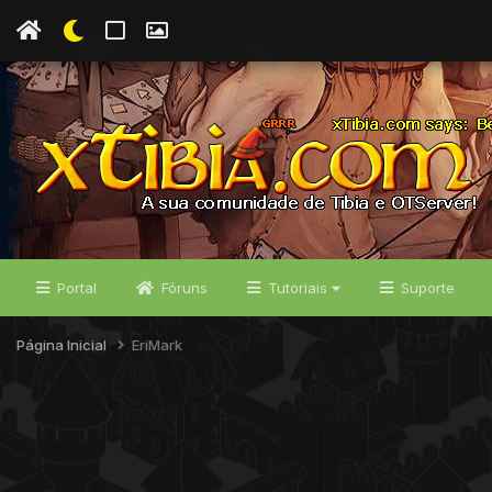
Portal
Fóruns
Tutoriais
Suporte
Página Inicial
EriMark