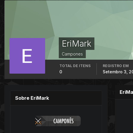
EriMark
Campones
TOTAL DE ITENS
REGISTRO EM
0
Setembro 3, 2
EriMa
Sobre EriMark