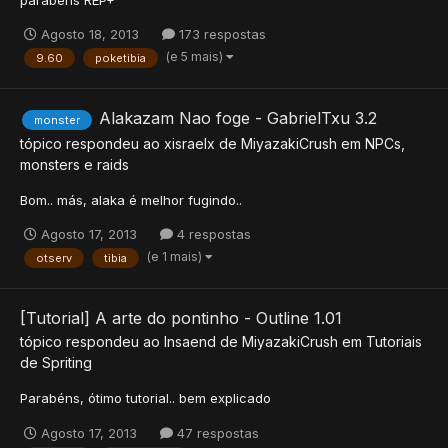
parabéns REP+
Agosto 18, 2013
173 respostas
(e 5 mais)
9.60
poketibia
Alakazam Nao foge - GabrielTxu 3.2
monster
tópico respondeu ao
xisraelx
de
MiyazakiCrush
em
NPCs,
monsters e raids
Bom.. más, alaka é melhor fugindo..
Agosto 17, 2013
4 respostas
(e 1 mais)
otserv
tibia
[Tutorial] A arte do pontinho - Outline 1.01
tópico respondeu ao
Insaend
de
MiyazakiCrush
em
Tutoriais
de Spriting
Parabéns, ótimo tutorial.. bem explicado
Agosto 17, 2013
47 respostas