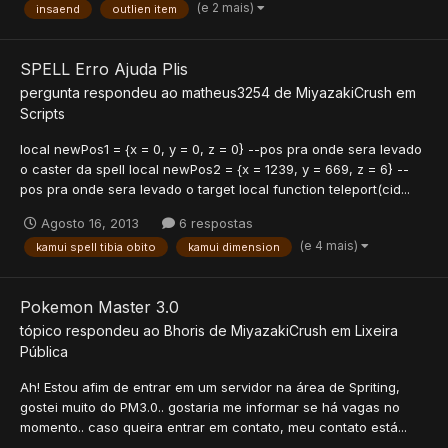
(e 2 mais)
insaend
outlien item
SPELL Erro Ajuda Plis
pergunta respondeu ao
matheus3254
de
MiyazakiCrush
em
Scripts
local newPos1 = {x = 0, y = 0, z = 0} --pos pra onde sera levado
o caster da spell local newPos2 = {x = 1239, y = 669, z = 6} --
pos pra onde sera levado o target local function teleport(cid...
Agosto 16, 2013
6 respostas
(e 4 mais)
kamui spell tibia obito
kamui dimension
Pokemon Master 3.0
tópico respondeu ao
Bhoris
de
MiyazakiCrush
em
Lixeira
Pública
Ah! Estou afim de entrar em um servidor na área de Spriting,
gostei muito do PM3.0.. gostaria me informar se há vagas no
momento.. caso queira entrar em contato, meu contato está...