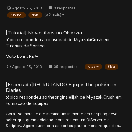
Agosto 25, 2013
3 respostas
(e 2 mais)
futebol
tibia
[Tutorial] Novos itens no Otserver
tópico respondeu ao
masdead
de
MiyazakiCrush
em
Tutoriais de Spriting
Muito bom .. REP+
Agosto 25, 2013
35 respostas
otserv
tibia
[Encerrado]RECRUTANDO Equipe The pokémon
Diaries
tópico respondeu ao
theoriginalelijah
de
MiyazakiCrush
em
Formação de Equipes
Cara.. se mata.. é até mesmo um iniciante em Scripting deve
saber que quem adiciona monstros em um OtServer é o
Scripter.. Agora quem cria as sprites para o monstro que fica...