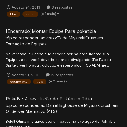
Agosto 24, 2013
3 respostas
(e 1 mais)
tibia
script
[Encerrado]Montar Equipe Para poketibia
tópico respondeu ao
crazyTs
de
MiyazakiCrush
em
Formação de Equipes
Na verdade, eu acho que deveria ser na área (Monte sua
Equipe), aqui, você deveria estar se divulgando (Ex: Eu sou
Spriter.. venho aqui, coloco.. e espero algum Ot-ADM me...
Agosto 18, 2013
12 respostas
(e 2 mais)
equipe pxs
tibia
PokeB - A revolução do Pokémon Tibia
tópico respondeu ao
Daniel Bighouse
de
MiyazakiCrush
em
OTServer Alternativo (ATS)
Belo!! Ótima iniciativa, deu um passo na evolução do PokTibia..