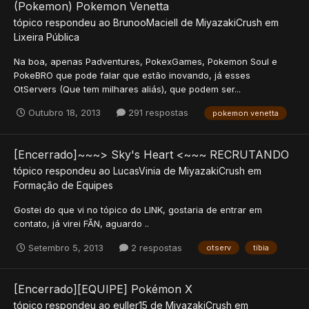
(Pokemon) Pokemon Venetta
tópico respondeu ao
BrunooMaciell
de
MiyazakiCrush
em
Lixeira Pública
Na boa, apenas Padventures, PokexGames, Pokemon Soul e
PokeBRO que pode falar que estão inovando, já esses
OtServers (Que tem milhares aliás), que podem ser...
Outubro 18, 2013
291 respostas
pokemon venetta
[Encerrado]~~~> Sky's Heart <~~~ RECRUTANDO
tópico respondeu ao
LucasVinia
de
MiyazakiCrush
em
Formação de Equipes
Gostei do que vi no tópico do LINK, gostaria de entrar em
contato, já virei FÃN, aguardo ..
Setembro 5, 2013
2 respostas
otserv
tibia
[Encerrado][EQUIPE] Pokémon X
tópico respondeu ao
euller15
de
MiyazakiCrush
em