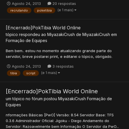
Agosto 24, 2013
20 respostas
(e 1 mais)
recrutando
poketibia
[Encerrado]PokTibia World Online
tópico respondeu ao
MiyazakiCrush
de
MiyazakiCrush
em
Formação de Equipes
Bem bem.. estou no momento atualizando grande parte do
servidor, breve postarei print, e editarei o tópico, obrigado.
Agosto 24, 2013
3 respostas
(e 1 mais)
tibia
script
[Encerrado]PokTibia World Online
um tópico no fórum postou
MiyazakiCrush
Formação de
Equipes
nformações Básicas [PwO] Versão: 8.54 Servidor Base: TFS
0.3.6 Administrador Oficial: Jigoku - Diego Andamento do
Servidor: Razoavelmente bem Informação O Servidor da PwO...