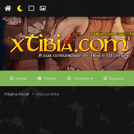
Portal
Fóruns
Tutoriais
Suporte
Página Inicial
viniciusdrika