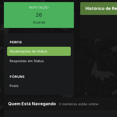
REPUTAÇÃO
Histórico de R
26
Guarda
PERFIS
Atualizações de Status
Respostas em Status
FÓRUNS
Posts
Quem Está Navegando
0 membros estão online