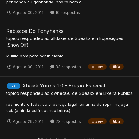
pendendo ou ganhando, não to nem ai
Agosto 30, 2011
10 respostas
Rabiscos Do Tonyhanks
tópico respondeu ao
alldakie
de
Speakx
em
Exposições
(Show Off)
Muiiito bom para ser iniciante.
Agosto 30, 2011
33 respostas
otserv
tibia
Xbaiak Yurots 1.0 - Edição Especial
8.6
tópico respondeu ao
owned66
de
Speakx
em
Lixeira Pública
realmente é foda, eu vi pareçe legal, amanha do rep+, hoje ja
dei. (e ainda está doendo brinks)
Agosto 29, 2011
23 respostas
otserv
tibia