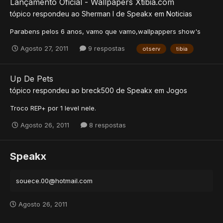
Lançamento Oficial - Wallpapers Xtibia.com
tópico respondeu ao
Sherman I
de
Speakx
em
Noticias
Parabens pelos 6 anos, vamo que vamo,wallpappers show's
Agosto 27, 2011
9 respostas
otserv
tibia
Up De Pets
tópico respondeu ao
breck500
de
Speakx
em
Jogos
Troco REP+ por 1 level nele.
Agosto 26, 2011
8 respostas
Speakx
souece.00@hotmail.com
Agosto 26, 2011