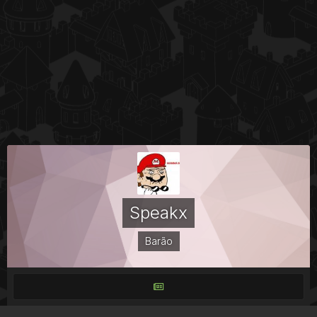
Speakx
Barão