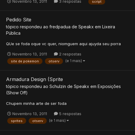
Novembro 13, 2011
3 respostas
script
Pedido Site
tópico respondeu ao
fredpadua
de
Speakx
em
Lixeira
Pública
QUe se foda oque vc quer, niomguem aqui ajuyda seu porra
Novembro 13, 2011
2 respostas
(e 1 mais)
site de pokemon
otserv
Armadura Design (Sprite
tópico respondeu ao
Schulzin
de
Speakx
em
Exposições
(Show Off)
Chupem minha arte de ser foda
Novembro 13, 2011
5 respostas
(e 1 mais)
sprites
otserv