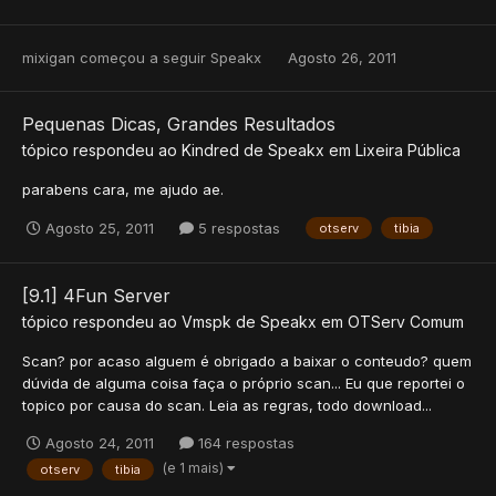
mixigan
começou a seguir
Speakx
Agosto 26, 2011
Pequenas Dicas, Grandes Resultados
tópico respondeu ao
Kindred
de
Speakx
em
Lixeira Pública
parabens cara, me ajudo ae.
Agosto 25, 2011
5 respostas
otserv
tibia
[9.1] 4Fun Server
tópico respondeu ao
Vmspk
de
Speakx
em
OTServ Comum
Scan? por acaso alguem é obrigado a baixar o conteudo? quem
dúvida de alguma coisa faça o próprio scan... Eu que reportei o
topico por causa do scan. Leia as regras, todo download...
Agosto 24, 2011
164 respostas
(e 1 mais)
otserv
tibia