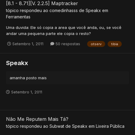
[8.1 - 8.71][V. 2.2.5] Maptracker
tópico respondeu ao
comedinhasss
de
Speakx
em
Ferramentas
Uma duvida: Ele só copia a area que você anda, ou, se você
andar uma pequena parte ele copia o resto?
Setembro 1, 2011
50 respostas
otserv
tibia
Speakx
amanha posto mais
Setembro 1, 2011
Não Me Reputem Mais Tá?
tópico respondeu ao
Subwat
de
Speakx
em
Lixeira Pública