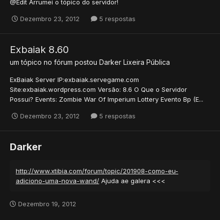
@Edit Arrumei o tópico do servidor!
Dezembro 23, 2012
5 respostas
Exbaiak 8.60
um tópico no fórum postou
Darker
Lixeira Pública
ExBaiak Server IP:exbaiak.servegame.com
Site:exbaiak.wordpress.com Versão: 8.6 O Que o Servidor
Possui? Events: Zombie War Of Imperium Lottery Evento Bp (E...
Dezembro 23, 2012
5 respostas
Darker
http://www.xtibia.com/forum/topic/201908-como-eu-
adiciono-uma-nova-wand/
Ajuda ae galera <<<
Dezembro 19, 2012