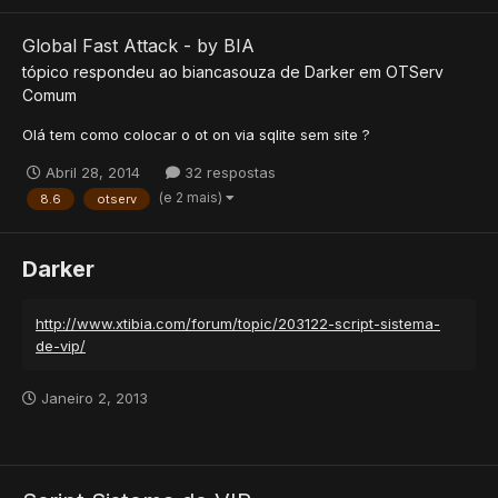
Global Fast Attack - by BIA
tópico respondeu ao
biancasouza
de
Darker
em
OTServ
Comum
Olá tem como colocar o ot on via sqlite sem site ?
Abril 28, 2014
32 respostas
(e 2 mais)
8.6
otserv
Darker
http://www.xtibia.com/forum/topic/203122-script-sistema-
de-vip/
Janeiro 2, 2013