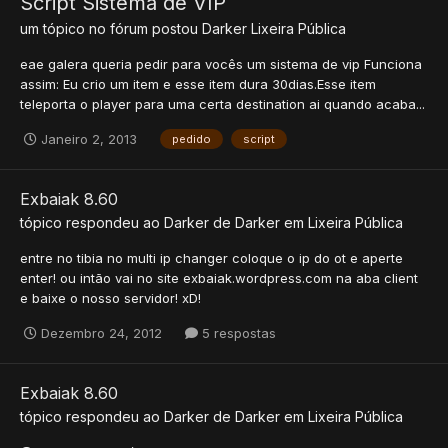
Script Sistema de VIP
um tópico no fórum postou
Darker
Lixeira Pública
eae galera queria pedir para vocês um sistema de vip Funciona
assim: Eu crio um item e esse item dura 30dias.Esse item
teleporta o player para uma certa destination ai quando acaba...
Janeiro 2, 2013
pedido
script
Exbaiak 8.60
tópico respondeu ao
Darker
de
Darker
em
Lixeira Pública
entre no tibia no multi ip changer coloque o ip do ot e aperte
enter! ou intão vai no site exbaiak.wordpress.com na aba client
e baixe o nosso servidor! xD!
Dezembro 24, 2012
5 respostas
Exbaiak 8.60
tópico respondeu ao
Darker
de
Darker
em
Lixeira Pública