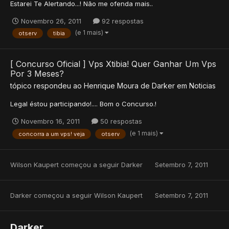
Estarei Te Alertando...! Não me ofenda mais..
Novembro 26, 2011
92 respostas
(e 1 mais)
otserv
tibia
[ Concurso Oficial ] Vps Xtibia! Quer Ganhar Um Vps
Por 3 Meses?
tópico respondeu ao
Henrique Moura
de
Darker
em
Noticias
Legal éstou participando!.... Bom o Concurso.!
Novembro 16, 2011
50 respostas
(e 1 mais)
concorra a um vps! veja
otserv
Wilson Kaupert
começou a seguir
Darker
Setembro 7, 2011
Darker
começou a seguir
Wilson Kaupert
Setembro 7, 2011
Darker