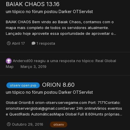
BAIAK CHAOS 13.16
um tópico no fórum postou
Darker
OTServlist
BAIAK CHAOS Bem vindo ao Baiak Chaos, contamos com o
mapa mais completo de todos os servidores atualmente.
Lançado hoje aproveite essa oportunidade de aproveitar o...
Abril 17
1 resposta
Anderxd00
reagiu a uma resposta no tópico:
Real Global
Map
Março 3, 2019
ORION 8.60
otserv open pvp
um tópico no fórum postou
Darker
OTServlist
Global Orion8.6 orion-otserv.servegame.com Port: 7171Contato:
orionotserverglobal@gmail.comServer 24h onlineVários eventos
e QuestRaids AutomáticasMapa Global Full 8.60Hunts próprias...
Outubro 29, 2016
otserv