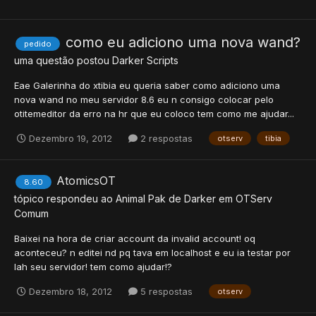
como eu adiciono uma nova wand?
pedido
uma questão postou
Darker
Scripts
Eae Galerinha do xtibia eu queria saber como adiciono uma
nova wand no meu servidor 8.6 eu n consigo colocar pelo
otitemeditor da erro na hr que eu coloco tem como me ajudar...
Dezembro 19, 2012
2 respostas
otserv
tibia
AtomicsOT
8.60
tópico respondeu ao
Animal Pak
de
Darker
em
OTServ
Comum
Baixei na hora de criar account da invalid account! oq
aconteceu? n editei nd pq tava em localhost e eu ia testar por
lah seu servidor! tem como ajudar!?
Dezembro 18, 2012
5 respostas
otserv