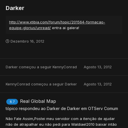
Darker
http://www.xtibia.com/forum/topic/201564-formacao-
equipe-glorius/unread/
entra ai galera!
Dezembro 16, 2012
Darker
começou a seguir
KennyConrad
Agosto 13, 2012
KennyConrad
começou a seguir
Darker
Agosto 13, 2012
Real Global Map
8.7
tópico respondeu ao
Darker
de
Darker
em
OTServ Comum
Não Fale Assim,Postei meu servidor com a itenção de ajudar
não de atrapalhar eu não pedi para Waldiael2010 baixar intão