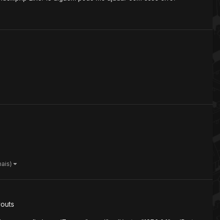
mais)
youts