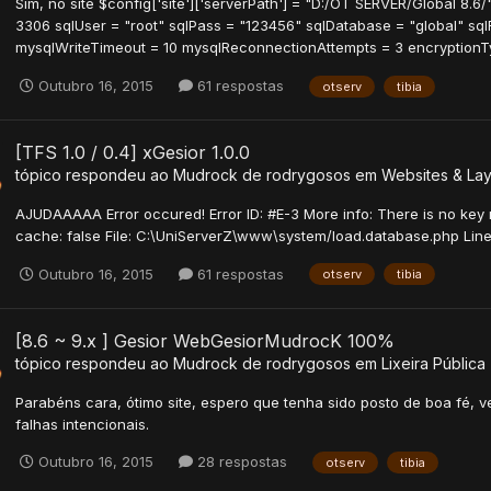
Sim, no site $config['site']['serverPath'] = "D:/OT SERVER/Global 8.6/"
3306 sqlUser = "root" sqlPass = "123456" sqlDatabase = "global" sql
mysqlWriteTimeout = 10 mysqlReconnectionAttempts = 3 encryptionTyp
Outubro 16, 2015
61 respostas
otserv
tibia
[TFS 1.0 / 0.4] xGesior 1.0.0
tópico respondeu ao
Mudrock
de
rodrygosos
em
Websites & La
AJUDAAAAA Error occured! Error ID: #E-3 More info: There is no key my
cache: false File: C:\UniServerZ\www\system/load.database.php Line
Outubro 16, 2015
61 respostas
otserv
tibia
[8.6 ~ 9.x ] Gesior WebGesiorMudrocK 100%
tópico respondeu ao
Mudrock
de
rodrygosos
em
Lixeira Pública
Parabéns cara, ótimo site, espero que tenha sido posto de boa fé, ve
falhas intencionais.
Outubro 16, 2015
28 respostas
otserv
tibia