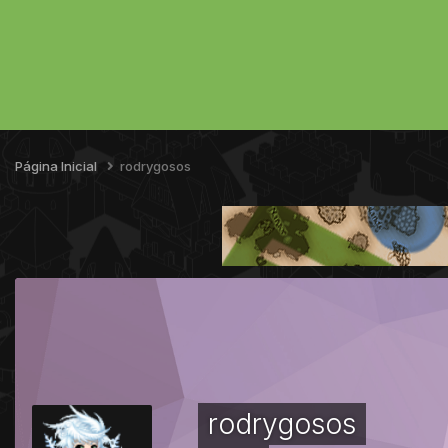
Página Inicial
rodrygosos
rodrygosos