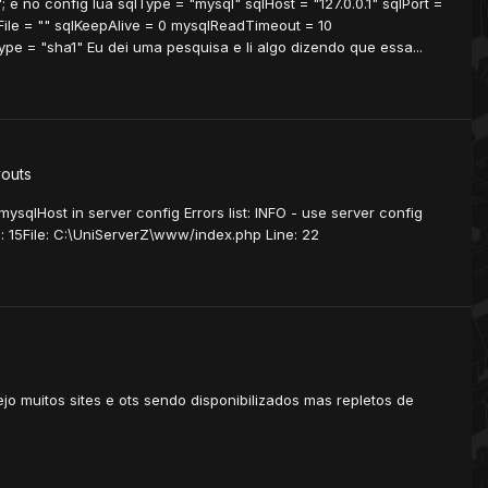
; e no config lua sqlType = "mysql" sqlHost = "127.0.0.1" sqlPort =
File = "" sqlKeepAlive = 0 mysqlReadTimeout = 10
e = "sha1" Eu dei uma pesquisa e li algo dizendo que essa...
youts
sqlHost in server config Errors list: INFO - use server config
: 15File: C:\UniServerZ\www/index.php Line: 22
jo muitos sites e ots sendo disponibilizados mas repletos de