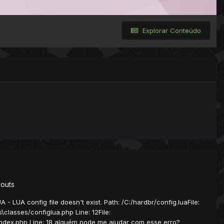
Explorar Conteúdo
youts
 - LUA config file doesn't exist. Path: /C:/hardbr/config.luaFile:
classes/configlua.php Line: 12File:
/index.php Line: 18 alguém pode me ajudar com esse erro?