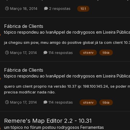
Março 18, 2014
2 respostas
10.1
Fábrica de Clients
tópico respondeu ao
IvanAppel
de
rodrygosos
em
Lixeira Públic
ja chegou sim pow, meu amigo do positive global já ta com client 10.37
Março 17, 2014
114 respostas
otserv
tibia
Fábrica de Clients
tópico respondeu ao
IvanAppel
de
rodrygosos
em
Lixeira Públic
quero um client proprio na versão 10.37 ip: 198.100.145.24, se poder
precisa modificar nada não.
Março 17, 2014
114 respostas
otserv
tibia
Remere's Map Editor 2.2 - 10.31
um tópico no fórum postou
rodrygosos
Ferramentas