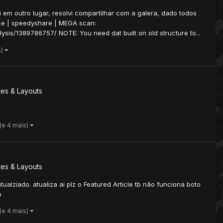
em outro lugar, resolvi compartilhar com a galera, dado todos
ace | speedyshare | MEGA scan:
ysis/1389786757/ NOTE: You need dat built on old structure to...
s)
es & Layouts
(e 4 mais)
es & Layouts
ziado. atualiza ai plz o Featured Article tb não funciona boto
o
(e 4 mais)