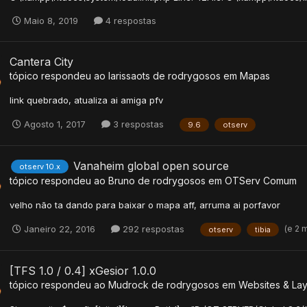
Maio 8, 2019
4 respostas
Cantera City
tópico respondeu ao
larissaots
de
rodrygosos
em
Mapas
link quebrado, atualiza ai amiga pfv
Agosto 1, 2017
3 respostas
9.6
otserv
Vanaheim global open source
otserv 10.x
tópico respondeu ao
Bruno
de
rodrygosos
em
OTServ Comum
velho não ta dando para baixar o mapa aff, arruma ai porfavor
(e 2 
Janeiro 22, 2016
292 respostas
otserv
tibia
[TFS 1.0 / 0.4] xGesior 1.0.0
tópico respondeu ao
Mudrock
de
rodrygosos
em
Websites & La