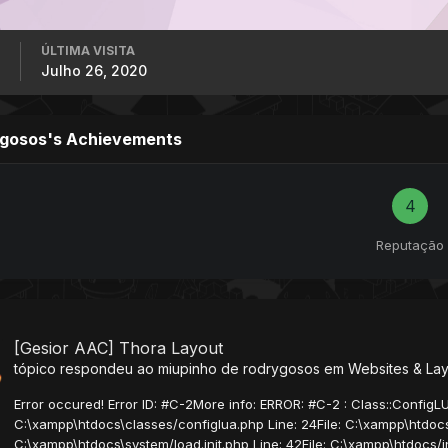
ÚLTIMA VISITA
Julho 26, 2020
ygosos's Achievements
4
Reputação
[Gesior AAC] Thora Layout
tópico respondeu ao
miupinho
de
rodrygosos
em
Websites & La
Error occured! Error ID: #C-2More info: ERROR: #C-2 : Class::ConfigLUA
C:\xampp\htdocs\classes/configlua.php Line: 24File: C:\xampp\htdocs\
C:\xampp\htdocs\system/load.init.php Line: 42File: C:\xampp\htdocs