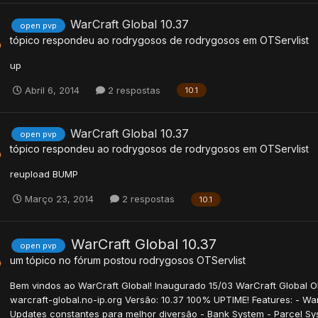
WarCraft Global 10.37
open pvp
tópico respondeu ao
rodrygosos
de
rodrygosos
em
OTServlist
up
Abril 6, 2014
2 respostas
10.1
WarCraft Global 10.37
open pvp
tópico respondeu ao
rodrygosos
de
rodrygosos
em
OTServlist
reupload BUMP
Março 23, 2014
2 respostas
10.1
WarCraft Global 10.37
open pvp
um tópico no fórum postou
rodrygosos
OTServlist
Bem vindos ao WarCraft Global! Inaugurado 15/03 WarCraft Global ON
warcraft-global.no-ip.org Versão: 10.37 100% UPTIME! Features: - W
Updates constantes para melhor diversão - Bank System - Parcel Syst