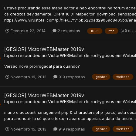
Estava procurando esse mapa editor e não encontrei no forum achei 
os creditos devidamente. Client 10.31 Mapeditor: download: sendsp
https://www.virustotal.com/pl/file/...7f715b522dad29059d8405b3/anal
(e 5 mai
Fevereiro 22, 2014
2 respostas
10.31
rme
[GESIOR] VictorWEBMaster 2019v
tópico respondeu ao
VictorWEBMaster
de
rodrygosos
em
Websit
Versão nova prorrogada! para quando?
Novembro 16, 2013
919 respostas
gesior
website
[GESIOR] VictorWEBMaster 2019v
tópico respondeu ao
VictorWEBMaster
de
rodrygosos
em
Websit
mano o accountmanagement.php & characters.php (pacc) esta desatual
para anuncair la só que o texto n aparece apenas a data do anunci
Novembro 15, 2013
919 respostas
gesior
website