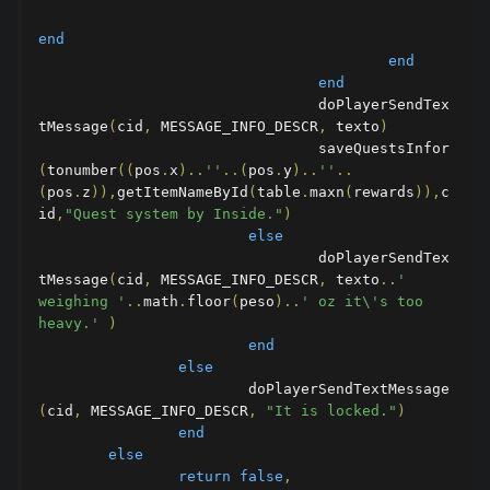
end
end
end
				doPlayerSendTex
tMessage
(
cid
,
 MESSAGE_INFO_DESCR
,
 texto
)
				saveQuestsInfor
(
tonumber
((
pos
.
x
)..
''
..(
pos
.
y
)..
''
..
(
pos
.
z
)),
getItemNameById
(
table
.
maxn
(
rewards
)),
c
id
,
"Quest system by Inside."
)
else
				doPlayerSendTex
tMessage
(
cid
,
 MESSAGE_INFO_DESCR
,
 texto
..
' 
weighing '
..
math
.
floor
(
peso
)..
' oz it\'s too 
heavy.'
)
end
else
			doPlayerSendTextMessage
(
cid
,
 MESSAGE_INFO_DESCR
,
"It is locked."
)
end
else
return
false
,