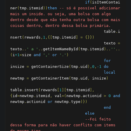
if
(
isItemContai
ner
(
tmp
.
itemid
))
then
-- só é possível adicionar 
mais um inside. ou seja, uma bolsa com algo 
dentro desde que não tenha outra bolsa com mais 
coisas dentro, dentro dessa bolsa primária.
					table
.
i
nsert
(
rewards
,
1
,{[
tmp
.
itemid
]
=
{}})
					texto 
=
texto
..
' a '
..
getItemNameById
(
tmp
.
itemid
)..
''
..
(
i
+1
<
size 
and
','
or
'.'
)
for
insize 
=
 getContainerSize
(
tmp
.
uid
),
0
,
-1
do
local
newtmp 
=
 getContainerItem
(
tmp
.
uid
,
 insize
)
table
.
insert
(
rewards
[
1
][
tmp
.
itemid
],
{
id
=
newtmp
.
itemid
,
 val
=(
newtmp
.
actionid 
>
0
and
newtmp
.
actionid 
or
 newtmp
.
type
)})
end
else
--Foi feito 
dessa forma para não haver conflito com items 
do mesmo tipo.