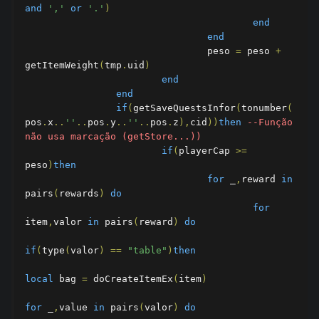
and
','
or
'.'
)
end
end
				peso 
=
 peso 
+
getItemWeight
(
tmp
.
uid
)
end
end
if
(
getSaveQuestsInfor
(
tonumber
(
pos
.
x
..
''
..
pos
.
y
..
''
..
pos
.
z
),
cid
))
then
--Função 
não usa marcação (getStore...))
if
(
playerCap 
>=
peso
)
then
for
 _
,
reward 
in
pairs
(
rewards
)
do
for
item
,
valor 
in
 pairs
(
reward
)
do
if
(
type
(
valor
)
==
"table"
)
then
local
 bag 
=
 doCreateItemEx
(
item
)
for
 _
,
value 
in
 pairs
(
valor
)
do