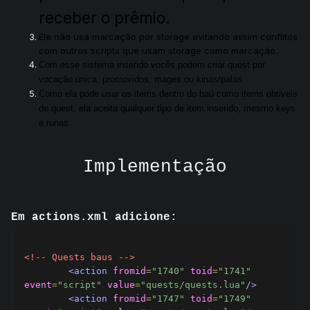
receber o prêmio.
Ele não usa marcação por storage evitando assim conflitos
com outros scripts que usam storage como marcação.
Com esse sistema inserido vocês podem criar quest por
vocação única, promovidos, mages ou kinas/palas.
Como ela pode usar os items dentro do baú como items obtiveis
de quest, ela aceita qualquer tipo de item inserido, mesmo keys
e runas.
Implementação
Em actions.xml adicione:
<!-- Quests baus -->
<action
fromid
=
"1740"
toid
=
"1741"
event
=
"script"
value
=
"quests/quests.lua"
/>
<action
fromid
=
"1747"
toid
=
"1749"