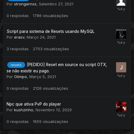
Por
strongernxs
,
Setembro 27, 2021
0
respostas
1786
visualizações
Script para sistema de Resets usando MySQL
Por
erasv
,
Março 24, 2021
3
respostas
2703
visualizações
[PEDIDO] Reset em source ou script OTX,
resets
se não existir eu pago.
Por
Olimpo
,
Março 5, 2021
0
respostas
2126
visualizações
Npc que ativa PvP do player
Por
kushzinho
,
Novembro 13, 2020
0
respostas
1655
visualizações