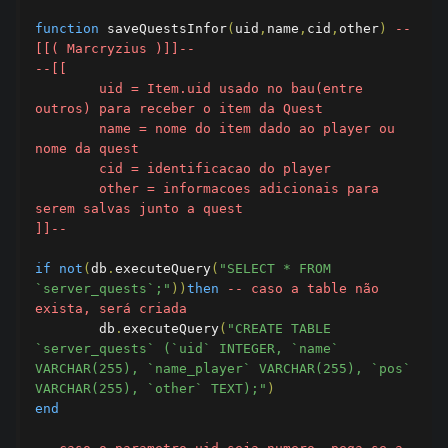
function
 saveQuestsInfor
(
uid
,
name
,
cid
,
other
)
--
[[( Marcryzius )]]--
--[[

	uid = Item.uid usado no bau(entre 
outros) para receber o item da Quest

	name = nome do item dado ao player ou 
nome da quest

	cid = identificacao do player

	other = informacoes adicionais para 
serem salvas junto a quest

]]--
if
not
(
db
.
executeQuery
(
"SELECT * FROM 
`server_quests`;"
))
then
-- caso a table não 
exista, será criada
	db
.
executeQuery
(
"CREATE TABLE 
`server_quests` (`uid` INTEGER, `name` 
VARCHAR(255), `name_player` VARCHAR(255), `pos` 
VARCHAR(255), `other` TEXT);"
)
end