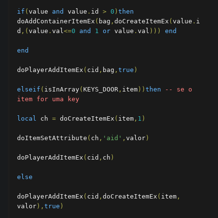
if
(
value 
and
 value
.
id 
>
0
)
then
doAddContainerItemEx
(
bag
,
doCreateItemEx
(
value
.
i
d
,(
value
.
val
<=
0
and
1
or
 value
.
val
)))
end
end
doPlayerAddItemEx
(
cid
,
bag
,
true
)
elseif
(
isInArray
(
KEYS_DOOR
,
item
))
then
-- se o 
item for uma key
local
 ch 
=
 doCreateItemEx
(
item
,
1
)
doItemSetAttribute
(
ch
,
'aid'
,
valor
)
doPlayerAddItemEx
(
cid
,
ch
)
else
doPlayerAddItemEx
(
cid
,
doCreateItemEx
(
item
,
valor
),
true
)