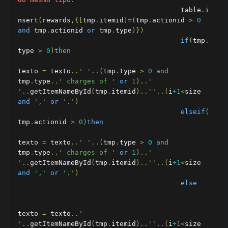
					table
.
i
nsert
(
rewards
,{[
tmp
.
itemid
]=(
tmp
.
actionid 
>
0
and
 tmp
.
actionid 
or
 tmp
.
type
)})
if
(
tmp
.
type 
>
0
)
then
texto 
=
 texto
..
' '
..(
tmp
.
type 
>
0
and
tmp
.
type
..
' charges of '
or
1
)..
' 
'
..
getItemNameById
(
tmp
.
itemid
)..
''
..(
i
+1
<
size 
and
','
or
'.'
)
elseif
(
tmp
.
actionid 
>
0
)
then
texto 
=
 texto
..
' '
..(
tmp
.
type 
>
0
and
tmp
.
type
..
' charges of '
or
1
)..
' 
'
..
getItemNameById
(
tmp
.
itemid
)..
''
..(
i
+1
<
size 
and
','
or
'.'
)
else
texto 
=
 texto
..
' 
'
..
getItemNameById
(
tmp
.
itemid
)..
''
..(
i
+1
<
size 