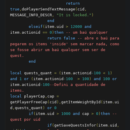
return
true
,
doPlayerSendTextMessage
(
cid
,
MESSAGE_INFO_DESCR
,
"It is locked."
)
end
elseif
(
item
.
uid 
>
12000
and
item
.
actionid 
==
0
)
then
-- um baú qualquer
return
false
-- abre o baú para 
pegarem os items 'inside' sem marcar nada, como 
se fosse abrir um baú qualquer sem ser de 
quest.
end
local
 quests_quant 
=
(
item
.
actionid
-100
<
1
)
and
1
or
(
item
.
actionid
-100
>
100
)
and
100
or
item
.
actionid
-100
--Defini a quantidade de 
items.
local
 playerCap
,
cap 
=
getPlayerFreeCap
(
cid
),
getItemWeightById
(
item
.
ui
d
,
quests_quant
)
or
0
if
(
item
.
uid 
>
1000
and
 cap 
>
0
)
then
-- 
quest por uid
if
(
getSaveQuestsInfor
(
item
.
uid
,