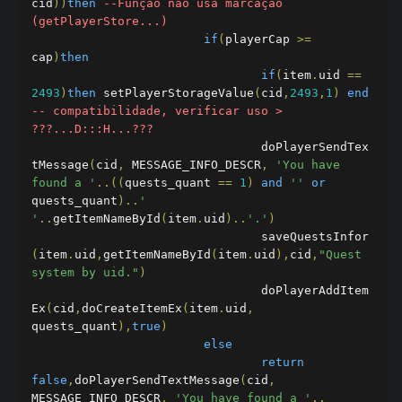
cid
))
then
--Função não usa marcação 
(getPlayerStore...)
if
(
playerCap 
>=
cap
)
then
if
(
item
.
uid 
==
2493
)
then
 setPlayerStorageValue
(
cid
,
2493
,
1
)
end
-- compatibilidade, verificar uso > 
???...D:::H...???
				doPlayerSendTex
tMessage
(
cid
,
 MESSAGE_INFO_DESCR
,
'You have 
found a '
..((
quests_quant 
==
1
)
and
''
or
quests_quant
)..
' 
'
..
getItemNameById
(
item
.
uid
)..
'.'
)
				saveQuestsInfor
(
item
.
uid
,
getItemNameById
(
item
.
uid
),
cid
,
"Quest 
system by uid."
)
				doPlayerAddItem
Ex
(
cid
,
doCreateItemEx
(
item
.
uid
,
quests_quant
),
true
)
else
return
false
,
doPlayerSendTextMessage
(
cid
,
MESSAGE_INFO_DESCR
,
'You have found a '
..