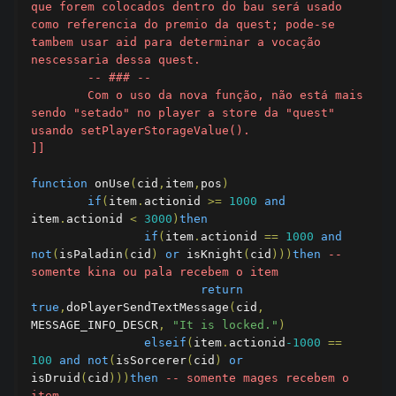
que forem colocados dentro do bau será usado 
como referencia do premio da quest; pode-se 
tambem usar aid para determinar a vocação 
nescessaria dessa quest.

	-- ### --

	Com o uso da nova função, não está mais 
sendo "setado" no player a store da "quest" 
usando setPlayerStorageValue().

]]
function
 onUse
(
cid
,
item
,
pos
)
if
(
item
.
actionid 
>=
1000
and
item
.
actionid 
<
3000
)
then
if
(
item
.
actionid 
==
1000
and
not
(
isPaladin
(
cid
)
or
 isKnight
(
cid
)))
then
-- 
somente kina ou pala recebem o item
return
true
,
doPlayerSendTextMessage
(
cid
,
MESSAGE_INFO_DESCR
,
"It is locked."
)
elseif
(
item
.
actionid
-1000
==
100
and
not
(
isSorcerer
(
cid
)
or
isDruid
(
cid
)))
then
-- somente mages recebem o 
item