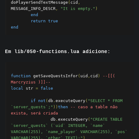
doPlayerSendTextMessage
(
cid
,
MESSAGE_INFO_DESCR
,
"It is empty."
)
end
return
true
end
Em lib/050-functions.lua adicione:
function
 getSaveQuestsInfor
(
uid
,
cid
)
--[[( 
Marcryzius )]]--
local
 str 
=
false
if
not
(
db
.
executeQuery
(
"SELECT * FROM 
`server_quests`;"
))
then
-- caso a table não 
exista, será criada
		db
.
executeQuery
(
"CREATE TABLE 
`server_quests` (`uid` INTEGER, `name` 
VARCHAR(255), `name_player` VARCHAR(255), `pos` 
VARCHAR(255), `other` TEXT);"
)