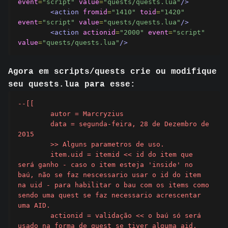
event
=
"script"
value
=
"quests/quests.lua"
/>
<action
fromid
=
"1410"
toid
=
"1420"
event
=
"script"
value
=
"quests/quests.lua"
/>
<action
actionid
=
"2000"
event
=
"script"
value
=
"quests/quests.lua"
/>
Agora em scripts/quests crie ou modifique
seu quests.lua para esse:
--[[

	autor = Marcryzius

	data = segunda-feira, 28 de Dezembro de 
2015

	>> Alguns parametros de uso.

	item.uid = itemid << id do item que 
será ganho - caso o item esteja 'inside' no 
baú, não se faz nescessario usar o id do item 
na uid - para habilitar o bau com os items como 
sendo uma quest se faz necessario acrescentar 
uma AID.

	actionid = validação << o baú só será 
usado na forma de quest se tiver alguma aid. 