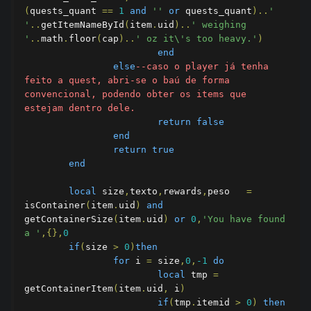
(
quests_quant 
==
1
and
''
or
 quests_quant
)..
' 
'
..
getItemNameById
(
item
.
uid
)..
' weighing 
'
..
math
.
floor
(
cap
)..
' oz it\'s too heavy.'
)
end
else
--caso o player já tenha 
feito a quest, abri-se o baú de forma 
convencional, podendo obter os items que 
estejam dentro dele.
return
false
end
return
true
end
local
 size
,
texto
,
rewards
,
peso	
=
isContainer
(
item
.
uid
)
and
getContainerSize
(
item
.
uid
)
or
0
,
'You have found 
a '
,{},
0
if
(
size 
>
0
)
then
for
 i 
=
 size
,
0
,
-1
do
local
 tmp 
=
getContainerItem
(
item
.
uid
,
 i
)
if
(
tmp
.
itemid 
>
0
)
then