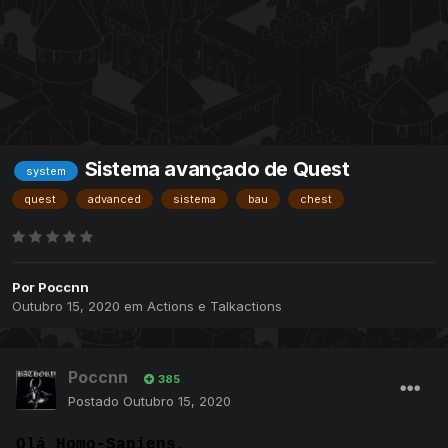
Sistema avançado de Quest
system
quest
advanced
sistema
bau
chest
Por
Poccnn
Outubro 15, 2020
em
Actions e Talkactions
Poccnn
385
Postado
Outubro 15, 2020
Olá Homo-Sapiens.