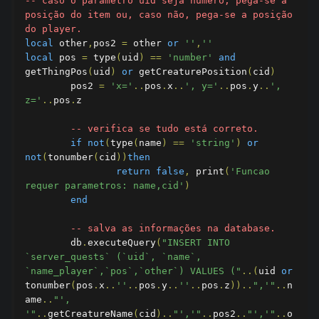
-- caso o parametro uid seja numero, pega-se a 
posição do item ou, caso não, pega-se a posição 
do player.
local
 other
,
pos2 
=
 other 
or
''
,
''
local
 pos 
=
 type
(
uid
)
==
'number'
and
getThingPos
(
uid
)
or
 getCreaturePosition
(
cid
)
	pos2 
=
'x='
..
pos
.
x
..
', y='
..
pos
.
y
..
', 
z='
..
pos
.
z

-- verifica se tudo está correto.
if
not
(
type
(
name
)
==
'string'
)
or
not
(
tonumber
(
cid
))
then
return
false
,
 print
(
'Funcao 
requer parametros: name,cid'
)
end
-- salva as informações na database.
	db
.
executeQuery
(
"INSERT INTO 
`server_quests` (`uid`, `name`, 
`name_player`,`pos`,`other`) VALUES ("
..(
uid 
or
tonumber
(
pos
.
x
..
''
..
pos
.
y
..
''
..
pos
.
z
))..
",'"
..
n
ame
..
"', 
'"
..
getCreatureName
(
cid
)..
"','"
..
pos2
..
"','"
..
o