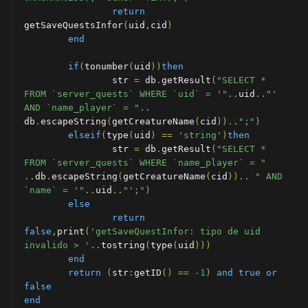
return
getSaveQuestsInfor
(
uid
,
cid
)
end
if
(
tonumber
(
uid
))
then
		str 
=
 db
.
getResult
(
"SELECT * 
FROM `server_quests` WHERE `uid` = '"
..
uid
..
"' 
AND `name_player` = "
..
db
.
escapeString
(
getCreatureName
(
cid
))..
";"
)
elseif
(
type
(
uid
)
==
'string'
)
then
		str 
=
 db
.
getResult
(
"SELECT * 
FROM `server_quests` WHERE `name_player` = "
..
db
.
escapeString
(
getCreatureName
(
cid
))..
" AND 
`name` = '"
..
uid
..
"';"
)
else
return
false
,
print
(
'getSaveQuestInfor: tipo de uid 
invalido > '
..
tostring
(
type
(
uid
)))
end
return
(
str
:
getID
()
==
-1
)
and
true
or
false
end