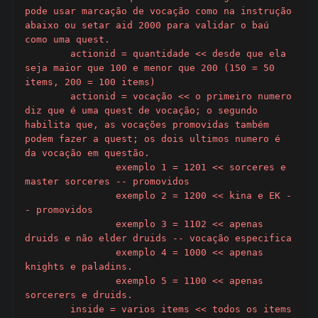
pode usar marcação de vocação como na instrução 
abaixo ou setar aid 2000 para validar o baú 
como uma quest.

	actionid = quantidade << desde que ela 
seja maior que 100 e menor que 200 (150 = 50 
items, 200 = 100 items)

	actionid = vocação << o primeiro numero 
diz que é uma quest de vocação; o segundo 
habilita que, as vocações promovidas também 
podem fazer a quest; os dois ultimos numero é 
da vocação em questão.

		exemplo 1 = 1201 << sorceres e 
master sorceres -- promovidos

		exemplo 2 = 1200 << kina e EK -
- promovidos

		exemplo 3 = 1102 << apenas 
druids e não elder druids -- vocação especifica

		exemplo 4 = 1000 << apenas 
knights e paladins.

		exemplo 5 = 1100 << apenas 
sorcerers e druids.

	inside = varios items << todos os items 