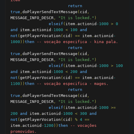
return
true
,
doPlayerSendTextMessage
(
cid
,
MESSAGE_INFO_DESCR
,
"It is locked."
)
elseif
(
item
.
actionid
-1000
>
0
and
 item
.
actionid
-1000
<
100
and
not
(
getPlayerVocation
(
cid
)
==
 item
.
actionid
-
1000
))
then
-- vocação especifica - kina pala.
return
true
,
doPlayerSendTextMessage
(
cid
,
MESSAGE_INFO_DESCR
,
"It is locked."
)
elseif
(
item
.
actionid
-1000
>
100
and
 item
.
actionid
-1000
<
200
and
not
(
getPlayerVocation
(
cid
)
==
 item
.
actionid
-
1100
))
then
-- vocação especifica - mages.
return
true
,
doPlayerSendTextMessage
(
cid
,
MESSAGE_INFO_DESCR
,
"It is locked."
)
elseif
(
item
.
actionid
-1000
>=
200
and
 item
.
actionid
-1000
<
300
and
not
(
getPlayerVocation
(
cid
)
%
4
==
item
.
actionid
-1200
))
then
-- vocações 
promovidas.