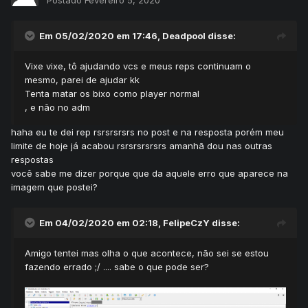
Postado
Fevereiro 5, 2020
Em 05/02/2020 em 17:46,
Deadpool
disse:
Vixe vixe, tô ajudando vcs e meus reps continuam o
mesmo, parei de ajudar kk
Tenta matar os bixo como player normal
, e não no adm
haha eu te dei rep rsrsrsrsrs no post e na resposta porém meu
limite de hoje já acabou rsrsrsrsrsrs amanhã dou nas outras
respostas
você sabe me dizer porque que da aquele erro que aparece na
imagem que postei?
Em 04/02/2020 em 02:18,
FelipeCzY
disse:
Amigo tentei mas olha o que acontece, não sei se estou
fazendo errado ;/ .... sabe o que pode ser?