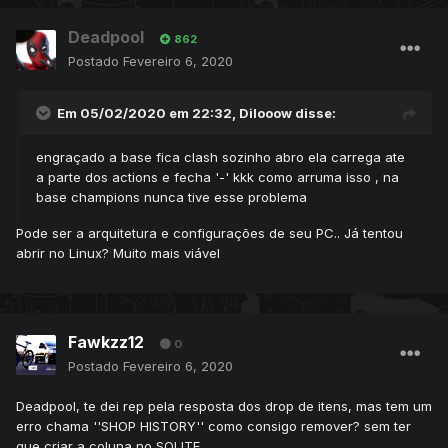
Deadpool
862
Postado
Fevereiro 6, 2020
Em 05/02/2020 em 22:32,
Dilooow
disse:
engraçado a base fica clash sozinho abro ela carrega ate
a parte dos actions e fecha '-' kkk como arruma isso , na
base champions nunca tive esse problema
Pode ser a arquitetura e configurações de seu PC.. Já tentou
abrir no Linux? Muito mais viável
Fawkzz12
0
Postado
Fevereiro 6, 2020
Deadpool, te dei rep pela resposta dos drop de itens, mas tem um
erro chama ''SHOP HISTORY'' como consigo remover? sem ter
que criar a coluna no SQLITE