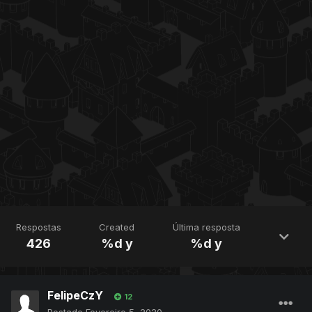
Respostas
Created
Última resposta
426
%d y
%d y
FelipeCzY
12