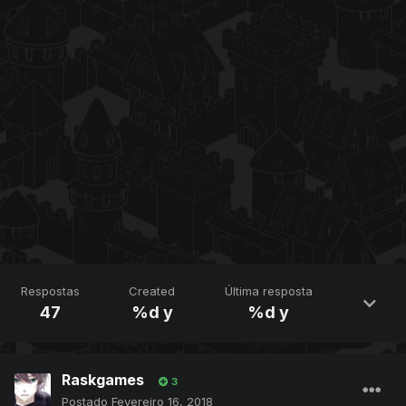
Respostas
Created
Última resposta
47
%d y
%d y
Raskgames
3
Postado
Fevereiro 16, 2018