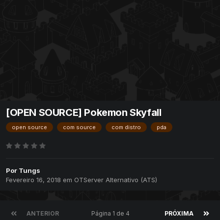
[OPEN SOURCE] Pokemon Skyfall
open source
com source
com distro
pda
Por
Tungs
Fevereiro 16, 2018
em
OTServer Alternativo (ATS)
ANTERIOR
Página 1 de 4
PRÓXIMA