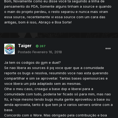
Bom, Novamente como eu disse você ta seguindo a linha de
pensamento do PDA, Somente alguns tinham a source e quando
o main do projeto perdeu, o resto separou e nunca mais viram
essa source, recentemente vi essa source com um cara das
antigas, bom é isso, Abraço e Boa Sorte!
Taiger
287
Postado
Fevereiro 16, 2018
Ja tem os codigos do gym e duel?
Se nao libera as sources é pq voce quer que a comunidade
reporte os bugs e resolva, resumindo voce nao esta querendo
compartilhar e sim se aproveitar. Tantas bases opensources e
voce libera um pda adaptado sem as mesmas.
Olhe o meu caso, cnsegui a base dxp e liberei para a
comunidade com tudo, poderia ter ficado só para mim, mas nao
fiz, e hoje mesmo tendo bugs muita gente aproveitou a base ou
ainda aproveita, tanto é que tem ja vi varios servers online com a
base.
Concordo com o Wore. Mas obrigado pela contribuição e boa