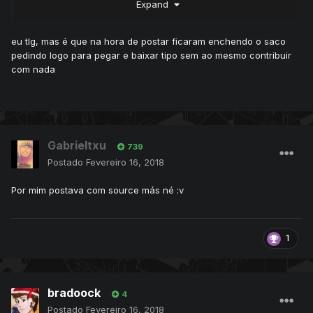
Expand
nao fiz, e hoje mesmo tendo bugs muita gente aproveitou a
base ou ainda aproveita, tanto é que tem ja vi varios
servers online com a base.
eu tlg, mas é que na hora de postar ficaram enchendo o saco
Concordo com o Wore. Mas obrigado pela contribuição e
pedindo logo para pegar e baixar tipo sem ao mesmo contribuir
boa sorte.
com nada
Gabrieltxu
739
Postado
Fevereiro 16, 2018
Por mim postava com source más né :v
1
bradoock
4
Postado
Fevereiro 16, 2018