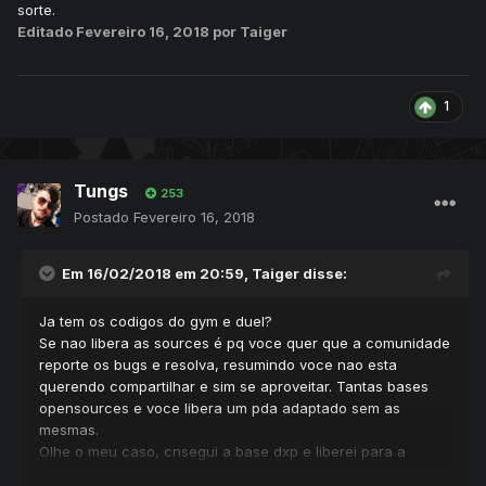
sorte.
Editado
Fevereiro 16, 2018
por Taiger
1
Tungs
253
Postado
Fevereiro 16, 2018
Em 16/02/2018 em 20:59,
Taiger
disse:
Ja tem os codigos do gym e duel?
Se nao libera as sources é pq voce quer que a comunidade
reporte os bugs e resolva, resumindo voce nao esta
querendo compartilhar e sim se aproveitar. Tantas bases
opensources e voce libera um pda adaptado sem as
mesmas.
Olhe o meu caso, cnsegui a base dxp e liberei para a
comunidade com tudo, poderia ter ficado só para mim, mas