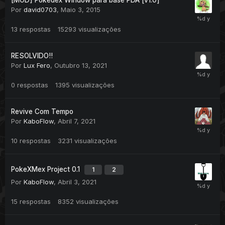
[MOD] Pokedex Window para base PDA [v1.0]
Por
david0703
,
Maio 3, 2015
13
respostas
15293
visualizações
RESOLVIDO!!
Por
Lux Fero
,
Outubro 13, 2021
0
respostas
1395
visualizações
Revive Com Tempo
Por
KaboFlow
,
Abril 7, 2021
10
respostas
3231
visualizações
PokeXMex Project 0.1
1
2
Por
KaboFlow
,
Abril 3, 2021
15
respostas
8352
visualizações