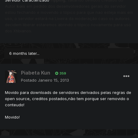
Servidor caracterizado
ripping
, faltando devidos créditos do
Autor
kois
em pedido dos desenvolvedores gerais do servidor
estou fechando e movendo o tópico para que nao esteja mais em
uso, o servidor estará na Lixeira da moderação caso os autores
decidem liberar estaremos abrindo o tópico novamente para uso
dos Xtibianos.
6 months later...
Piabeta Kun
359
Postado
Janeiro 15, 2013
Movido para downloads de servidores derivados pelas regras de
open source, creditos postados,não tem porque ser removido o
conteudo!
Movido!