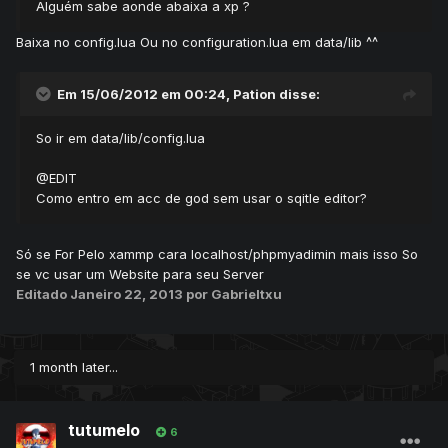
Alguém sabe aonde abaixa a xp ?
Baixa no config.lua Ou no configuration.lua em data/lib ^^
Em 15/06/2012 em 00:24, Pation disse:
So ir em data/lib/config.lua
@EDIT
Como entro em acc de god sem usar o sqitle editor?
Só se For Pelo xammp cara localhost/phpmyadimin mais isso So
se vc usar um Website para seu Server
Editado
Janeiro 22, 2013
por Gabrieltxu
1 month later...
tutumelo
6