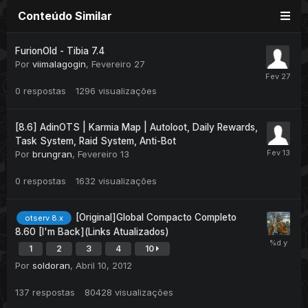
Conteúdo Similar
FurionOld - Tibia 7.4
Por
viimalagogin
,
Fevereiro 27
0
respostas
1296
visualizações
[8.6] AdinOTS | Karmia Map | Autoloot, Daily Rewards,
Task System, Raid System, Anti-Bot
Por
brungran
,
Fevereiro 13
0
respostas
1632
visualizações
[Original]Global Compacto Completo
otserv 8.x
8.60 [I'm Back](Links Atualizados)
1
2
3
4
10
Por
soldoran
,
Abril 10, 2012
137
respostas
80428
visualizações