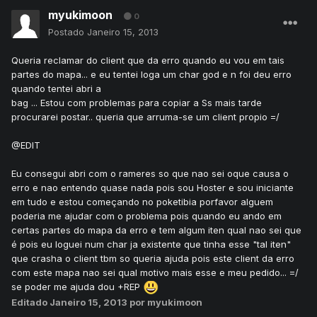
myukimoon
0
Postado
Janeiro 15, 2013
Queria reclamar do client que da erro quando eu vou em tais
partes do mapa... e eu tentei loga um char god e n foi deu erro
quando tentei abri a
bag ... Estou com problemas para copiar a Ss mais tarde
procurarei postar.. queria que arruma-se um client propio =/
@EDIT
Eu consegui abri com o rameres so que nao sei oque causa o
erro e nao entendo quase nada pois sou Hoster e sou iniciante
em tudo e estou começando no poketibia porfavor alguem
poderia me ajudar com o problema pois quando eu ando em
certas partes do mapa da erro e tem algum iten qual nao sei que
é pois eu loguei num char ja existente que tinha esse "tal iten"
que crasha o client tbm so queria ajuda pois este client da erro
com este mapa nao sei qual motivo mais esse e meu pedido... =/
se poder me ajuda dou +REP
Editado
Janeiro 15, 2013
por myukimoon