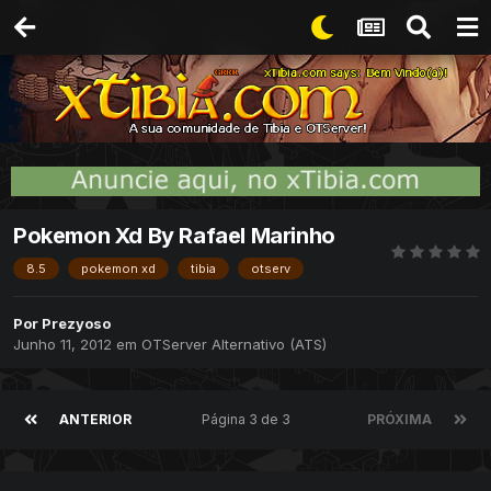
Pokemon Xd By Rafael Marinho
8.5
pokemon xd
tibia
otserv
Por
Prezyoso
Junho 11, 2012
em
OTServer Alternativo (ATS)
ANTERIOR
Página 3 de 3
PRÓXIMA