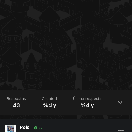
Respostas
Created
Última resposta
43
%d y
%d y
kois
22