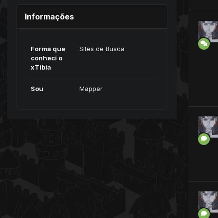
Informações
Forma que
Sites de Busca
conheci o
xTibia
Sou
Mapper