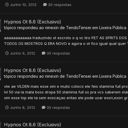
Junho 10, 2012
30 respostas
Hypnos Ot 8.6 (Exclusivo)
tópico respondeu ao
ninexin
de
TendoTensei
em
Lixeira Pública
aaaaaaaaaaaa traduzindo ot escroto o q vc tiro PET AS SPRITS
TODOS OS MOSTROS Q ERA NOVO e agora o ot fico igual qual quer 1
Junho 9, 2012
30 respostas
Hypnos Ot 8.6 (Exclusivo)
tópico respondeu ao
ninexin
de
TendoTensei
em
Lixeira Pública
vlw ae VILDEN mais esse xim e muito cotoco ele feis staminia full pr
lvl 50 via la mata boss dropa 50 staminia full so pra vcs saberem stam
xim esse top ele ta sem evocaçao entao ele pode usar exori,exori gr
Junho 8, 2012
30 respostas
Hypnos Ot 8.6 (Exclusivo)