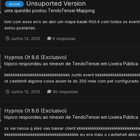
Unsuported Version
dúvida
uma questão postou
TendoTensei
Mapping
tom com esse erro ao abri um mapa baiak tfs0.4 com todos os event
estou postando.
Junho 13, 2012
6 respostas
Hypnos Ot 8.6 (Exclusivo)
tópico respondeu ao
ninexin
de
TendoTensei
em
Lixeira Pública
kkkkkkkkkkkkkkkkkkkkkkkkkkkkkk zunbi event kkkkkkkkkkkkkkkkkkkkkk
ot castlehill alguma coisa assim te do 250 nele com pet configurado 
Junho 12, 2012
30 respostas
Hypnos Ot 8.6 (Exclusivo)
tópico respondeu ao
ninexin
de
TendoTensei
em
Lixeira Pública
ss vai nessa q eles vao baixar client kkkkkkkkkkkkkkkkkkkkkkkkkkkkkk
kkkkkkkkkkkkkkkkkkkkkkkkkkkkkkkkkk eu era mais o castlehell akilo s