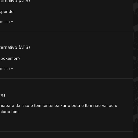
ernativo (ATS)
esponde
 mais)
ernativo (ATS)
a pokemon?
 mais)
ng
mapa e da isso e tbm tentei baixar o beta e tbm nao vai pq o
nciono tbm