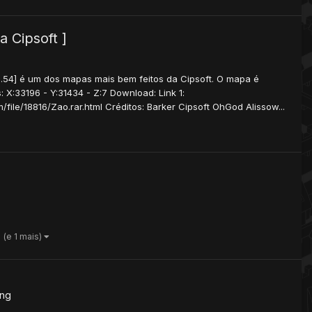
a Cipsoft ]
8.54] é um dos mapas mais bem feitos da Cipsoft. O mapa é
X:33196 - Y:31434 - Z:7 Download: Link 1:
/file/18816/Zao.rar.html Créditos: Barker Cipsoft OhGod Alissow...
(e 1 mais)
ng