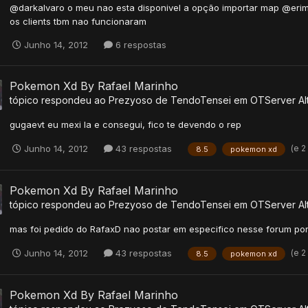
@darkalvaro o meu nao esta disponivel a opção importar map @erimy
os clients tbm nao funcionaram
Junho 14, 2012
6 respostas
Pokemon Xd By Rafael Marinho
tópico respondeu ao
Prezyoso
de
TendoTensei
em
OTServer Alt
gugaevt eu mexi la e consegui, fico te devendo o rep
(e 2
Junho 14, 2012
43 respostas
8.5
pokemon xd
Pokemon Xd By Rafael Marinho
tópico respondeu ao
Prezyoso
de
TendoTensei
em
OTServer Alt
mas foi pedido do RafaxD nao postar em especifico nesse forum por
(e 2
Junho 14, 2012
43 respostas
8.5
pokemon xd
Pokemon Xd By Rafael Marinho