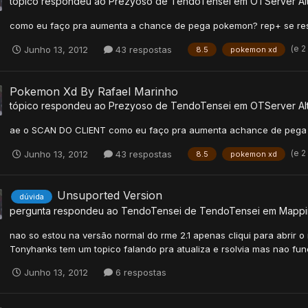
tópico respondeu ao
Prezyoso
de
TendoTensei
em
OTServer Alt
como eu faço pra aumenta a chance de pega pokemon? rep+ se r
(e 2
Junho 13, 2012
43 respostas
8.5
pokemon xd
Pokemon Xd By Rafael Marinho
tópico respondeu ao
Prezyoso
de
TendoTensei
em
OTServer Alt
ae o SCAN DO CLIENT como eu faço pra aumenta achance de peg
(e 2
Junho 13, 2012
43 respostas
8.5
pokemon xd
Unsuported Version
dúvida
pergunta respondeu ao
TendoTensei
de
TendoTensei
em
Mappi
nao so estou na versão normal do rme 2.1 apenas cliqui para abrir o 
Tonyhanks tem um topico falando pra atualiza e rsolvia mas nao fu
Junho 13, 2012
6 respostas