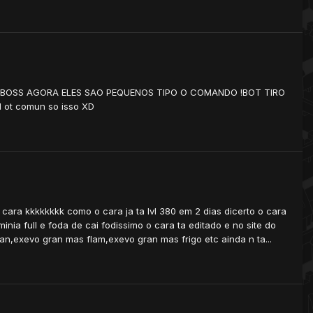
 DOS BOSS AGORA ELES SAO PEQUENOS TIPO O COMANDO !BOT TIRO
 ot comun so isso XD
o cara kkkkkkkk como o cara ja ta lvl 380 em 2 dias dicerto o cara
inia full e foda de cai fodissimo o cara ta editado e no site do
an,exevo gran mas flam,exevo gran mas frigo etc ainda n ta...