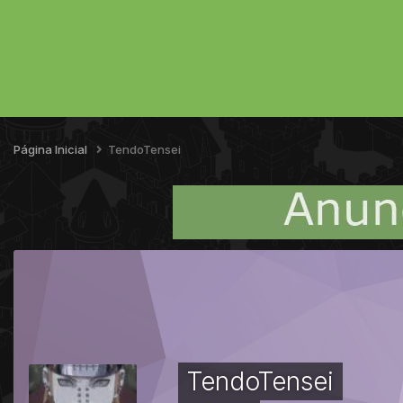
Página Inicial
TendoTensei
TendoTensei