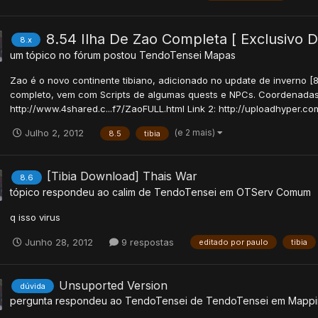
8.54 Ilha De Zao Completa [ Exclusivo D
8.x
um tópico no fórum postou
TendoTensei
Mapas
Zao é o novo continente tibiano, adicionado no update de inverno [
completo, vem com Scripts de algumas quests e NPCs. Coordenadas: 
http://www.4shared.c...f7/ZaoFULL.html Link 2: http://uploadhyper.com
(e 2 mais)
Julho 2, 2012
8.5
tibia
[Tibia Download] Thais War
8.6
tópico respondeu ao
calim
de
TendoTensei
em
OTServ Comum
q isso virus
Junho 28, 2012
9 respostas
editado por paulo
tibia
Unsuported Version
dúvida
pergunta respondeu ao
TendoTensei
de
TendoTensei
em
Mappi