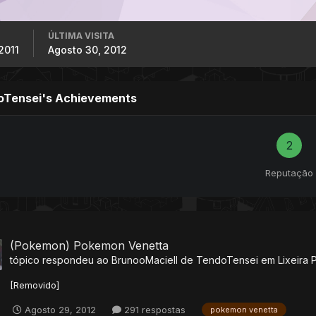
ÚLTIMA VISITA
2011
Agosto 30, 2012
oTensei's Achievements
2
Reputação
(Pokemon) Pokemon Venetta
tópico respondeu ao
BrunooMaciell
de
TendoTensei
em
Lixeira 
[Removido]
Agosto 29, 2012
291 respostas
pokemon venetta