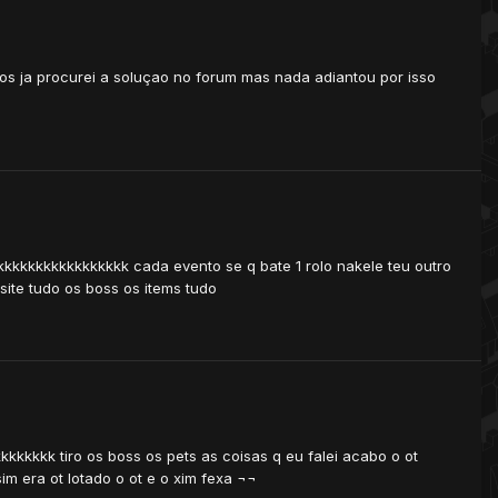
os ja procurei a soluçao no forum mas nada adiantou por isso
kkkkkkkkkkkkkkk cada evento se q bate 1 rolo nakele teu outro
site tudo os boss os items tudo
kkkkkk tiro os boss os pets as coisas q eu falei acabo o ot
im era ot lotado o ot e o xim fexa ¬¬