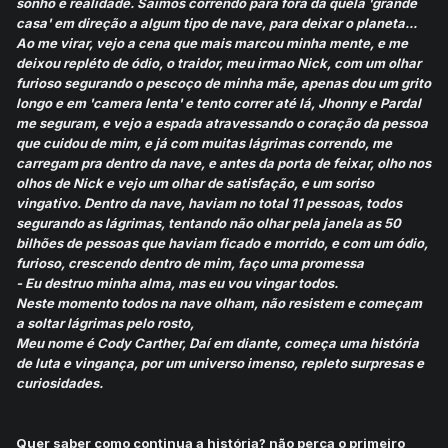
sonho e realidade. Saímos correndo para fora da quela 'grande
casa' em direção a algum tipo de nave, para deixar o planeta...
Ao me virar, vejo a cena que mais marcou minha mente, e me
deixou repléto de ódio, o traidor, meu irmao Nick, com um olhar
furioso segurando o pescoço de minha mãe, apenas dou um grito
longo e em 'camera lenta' e tento correr até lá, Jhonny e Pardal
me seguram, e vejo a espada atravessando o coração da pessoa
que cuidou de mim, e já com muitas lágrimas correndo, me
carregam pra dentro da nave, e antes da porta de feixar, olho nos
olhos de Nick e vejo um olhar de satisfação, e um soriso
vingativo. Dentro da nave, haviam no total 11 pessoas, todos
segurando as lágrimas, tentando não olhar pela janela as 50
bilhões de pessoas que haviam ficado e morrido, e com um ódio,
furioso, crescendo dentro de mim, faço uma promessa
- Eu destruo minha alma, mas eu vou vingar todos.
Neste momento todos na nave olham, não resistem e começam
a soltar lágrimas pelo rosto,
Meu nome é Cody Carther, Daí em diante, começa uma história
de luta e vingança, por um universo imenso, repleto surpresas e
curiosidades.
Quer saber como continua a história? não perca o primeiro