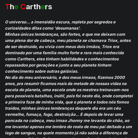
T
h
e
C
arth
e
rs
O universo... a imensidão escura, repleta por segredos e
curiosidades ditas como 'desumanas'.
Minhas únicas lembranças, são fortes, e que me deixam com
uma plena dor de cabeça, meu planeta se chamava Triox, antes
de ser destruído, eu vivia com meus dois irmãos, Triox era
dominado por uma familia muito forte e rara mais conhecida
como Carthers, eles tinham habilidades e conhecimentos
repassados por gerações e junto a seu planeta tinham
conhecimento sobre outras galáxias.
No dia do meu aniversário, e dos meus irmaos, fizemos 2000
anos, pra resumir ficamos mais da metade de nossas vidas na
escola do planeta, uma escola onde os mestres treinavam-nos
para possiveis batalhas, inútil, pois foi neste dia, onde completei
a primeira faze de minha vida, que o planeta e todos nós fomos
traidos, minhas únicas lembranças daquele dia era um céu
vermelho, fumaça, fogo, destruição... E depois de levar uma
pancada na cabeça, meu irmao Jhonny me levanta do chão, ao
me levantar apenas me lembro do rosto de meu pai deitado a um
lago de sangue, na quele momento já não sabia a diferença de