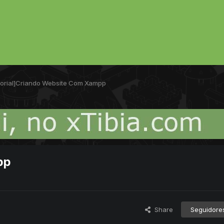
torial]Criando Website Com Xampp
pp
Share
Seguidore