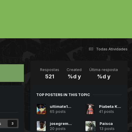
Todas Atividades
Respostas
Created
Última resposta
521
%d y
%d y
TOP POSTERS IN THIS TOPIC
ultimate1996
Piabeta Kun
65 posts
41 posts
josegremista
Paisca
s
3
20 posts
13 posts