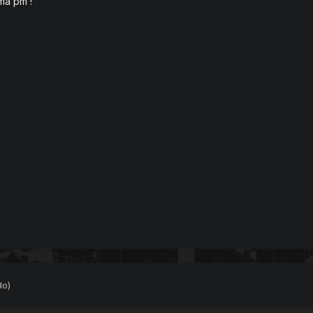
ma pm !
do)