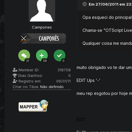
Em 27/06/2011 em 22:
Opa esqueci do principal
Campones
Chama-se "OTScript Live
Qualquer coisa me mand
31
38
0
muito obrigado vo te dar um
Member ID:
318708
Dias Ganhos:
0
EDIT Ups '-'
Registro em:
06/01/11
Char no Tibia:
Não definido
meu rep esgotou por hoje 
EDIT