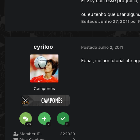
Eii Sky com esse programa, 
ou eu tenho que usar algum
Editado
Junho 27, 2011
por
cyriloo
Postado
Julho 2, 2011
Ebaa , melhor tutorial ate ag
Campones
26
2
0
Member ID:
322030
Dias Ganhos:
0