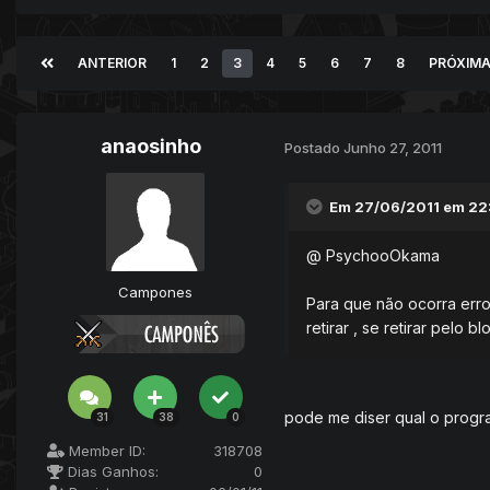
ANTERIOR
1
2
3
4
5
6
7
8
PRÓXIM
anaosinho
Postado
Junho 27, 2011
Em 27/06/2011 em 22
@ PsychooOkama
Campones
Para que não ocorra erro 
retirar , se retirar pelo b
pode me diser qual o progr
31
38
0
Member ID:
318708
Dias Ganhos:
0