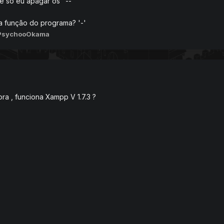
é só eu apagar os "--"
a função do programa? '-'
 PsychooOkama
ora , funciona Xampp V 1.7.3 ?