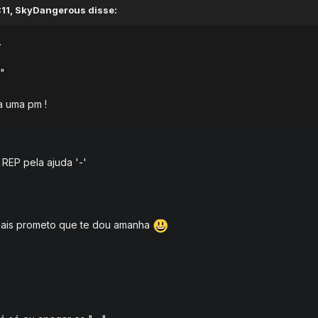
11, SkyDangerous disse:
.
"
a uma pm !
 REP pela ajuda '-'
mais prometo que te dou amanha