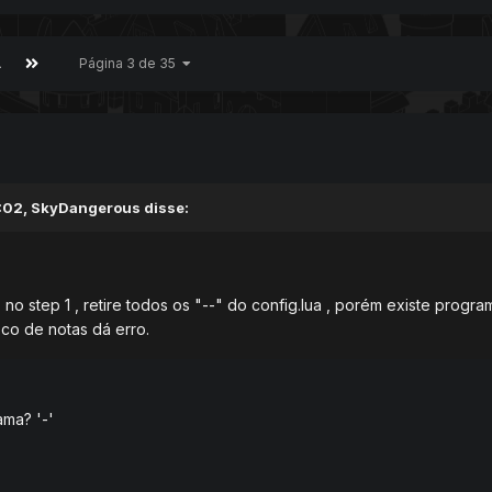
A
Página 3 de 35
:02, SkyDangerous disse:
no step 1 , retire todos os "--" do config.lua , porém existe progra
loco de notas dá erro.
ama? '-'