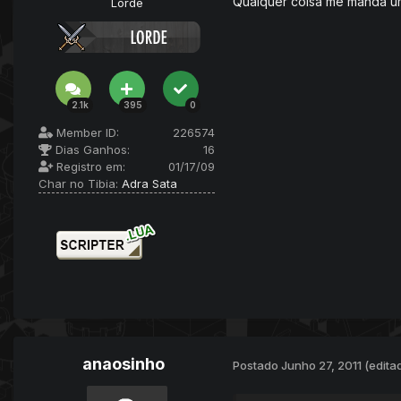
Qualquer coisa me manda u
Lorde
2.1k
395
0
Member ID:
226574
Dias Ganhos:
16
Registro em:
01/17/09
Char no Tibia:
Adra Sata
anaosinho
Postado
Junho 27, 2011
(edita