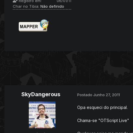
Registro em:
06/01/11
Char no Tibia:
Não definido
SkyDangerous
Postado
Junho 27, 2011
Opa esqueci do principal.
Chama-se "OTScript Live"