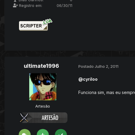
Registro em:
06/30/11
ultimate1996
Postado
Julho 2, 2011
@cyriloo
Funciona sim, mas eu sempre
Artesão