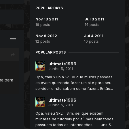
POPULAR DAYS
Nov 13 2011
Jul 3 2011
16 posts
14 posts
Nov 6 2012
Jul 4 2011
12 posts
10 posts
POPULAR POSTS
ultimate1996
Junho 5, 2011
Opa, fala xTibia '-'.. Vi que muitas pessoas
ma para
estavam querendo fazer um site para seu
servidor e não sabem como fazer... Então...
ultimate1996
Junho 5, 2011
Opa, valeu Sky. Sim, sei que existem
milhares de tutoriais por aí, mas nem todos
possuem todas as informações. Li uns 5...