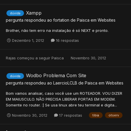
Xampp
dúvida
pergunta respondeu ao
fortation
de
Paisca
em
Websites
Brother, não tem erro na instalação é só NEXT e pronto.
Dezembro 1, 2012
16 respostas
Rajas
começou a seguir
Paisca
Novembro 30, 2012
Wodbo Problema Com Site
dúvida
pergunta respondeu ao
LaercioLCLB
de
Paisca
em
Websites
Bom vamos analisar, caso você use um ROTEADOR. VOU DIZER
EM MAIUSCULO. NÃO PRECISA LIBERAR PORTAS EM MODEM.
Somente no router. :] Se usa linux abre teu terminal e digita...
Novembro 30, 2012
17 respostas
tibia
otserv