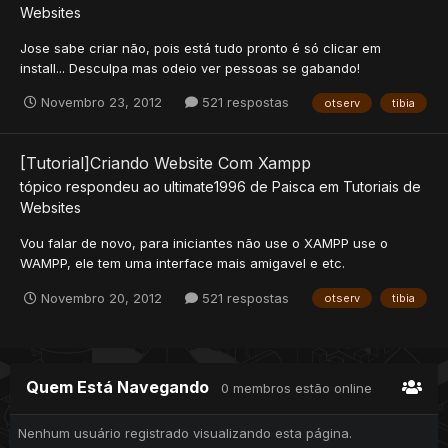
Websites
Jose sabe criar não, pois está tudo pronto é só clicar em
install... Desculpa mas odeio ver pessoas se gabando!
Novembro 23, 2012
521 respostas
otserv
tibia
[Tutorial]Criando Website Com Xampp
tópico respondeu ao
ultimate1996
de
Paisca
em
Tutoriais de
Websites
Vou falar de novo, para iniciantes não use o XAMPP use o
WAMPP, ele tem uma interface mais amigavel e etc.
Novembro 20, 2012
521 respostas
otserv
tibia
Quem Está Navegando
0 membros estão online
Nenhum usuário registrado visualizando esta página.