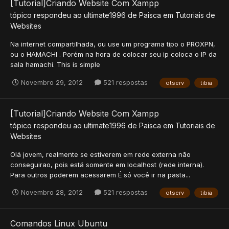
[Tutorial]Criando Website Com Xampp
tópico respondeu ao
ultimate1996
de
Paisca
em
Tutoriais de
Websites
Na internet compartilhada, ou use um programa tipo o PROXPN,
ou o HAMACHI . Porém na hora de colocar seu ip coloca o IP da
sala hamachi. This is simple
Novembro 29, 2012
521 respostas
otserv
tibia
[Tutorial]Criando Website Com Xampp
tópico respondeu ao
ultimate1996
de
Paisca
em
Tutoriais de
Websites
Olá jovem, realmente se estiverem em rede externa não
conseguirao, pois está somente em localhost (rede interna).
Para outros poderem acessarem É só você ir na pasta...
Novembro 28, 2012
521 respostas
otserv
tibia
Comandos Linux Ubuntu