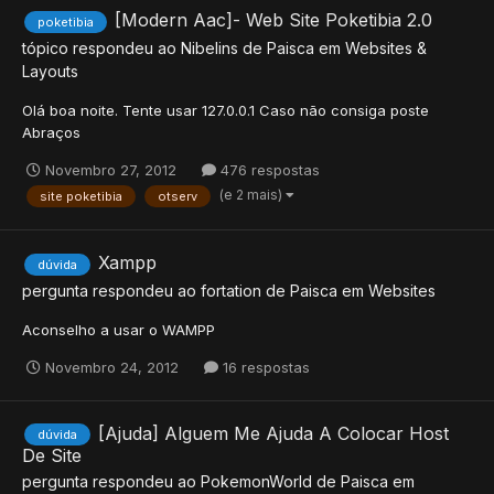
[Modern Aac]- Web Site Poketibia 2.0
poketibia
tópico respondeu ao
Nibelins
de
Paisca
em
Websites &
Layouts
Olá boa noite. Tente usar 127.0.0.1 Caso não consiga poste
Abraços
Novembro 27, 2012
476 respostas
(e 2 mais)
site poketibia
otserv
Xampp
dúvida
pergunta respondeu ao
fortation
de
Paisca
em
Websites
Aconselho a usar o WAMPP
Novembro 24, 2012
16 respostas
[Ajuda] Alguem Me Ajuda A Colocar Host
dúvida
De Site
pergunta respondeu ao
PokemonWorld
de
Paisca
em