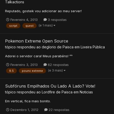
Talkactions
Reputado, gosteik vou adicionar ao meu server!
Fevereiro 4, 2013
3 respostas
(e 1 mais)
script
quest
Pokemon Extreme Open Source
tópico respondeu ao
deglorio
de
Paisca
em
Lixeira Pública
Adorei o servidor cara! Meus parabéns! ^^
Fevereiro 3, 2013
62 respostas
(e 3 mais)
8.5
pounc extreme
Subfóruns Empilhados Ou Lado A Lado? Vote!
tópico respondeu ao
Lordfire
de
Paisca
em
Noticias
Em vertical, fica mais bonito.
Dezembro 1, 2012
22 respostas