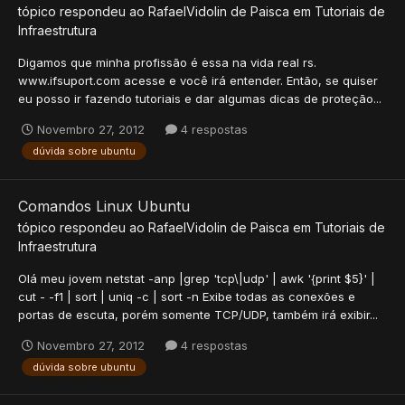
tópico respondeu ao
RafaelVidolin
de
Paisca
em
Tutoriais de
Infraestrutura
Digamos que minha profissão é essa na vida real rs.
www.ifsuport.com acesse e você irá entender. Então, se quiser
eu posso ir fazendo tutoriais e dar algumas dicas de proteção...
Novembro 27, 2012
4 respostas
dúvida sobre ubuntu
Comandos Linux Ubuntu
tópico respondeu ao
RafaelVidolin
de
Paisca
em
Tutoriais de
Infraestrutura
Olá meu jovem netstat -anp |grep 'tcp\|udp' | awk '{print $5}' |
cut - -f1 | sort | uniq -c | sort -n Exibe todas as conexões e
portas de escuta, porém somente TCP/UDP, também irá exibir...
Novembro 27, 2012
4 respostas
dúvida sobre ubuntu