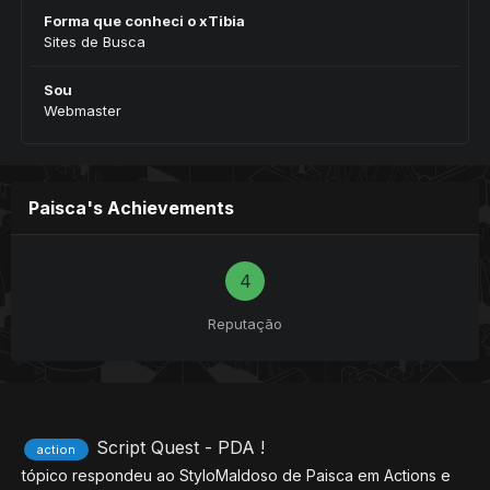
Forma que conheci o xTibia
Sites de Busca
Sou
Webmaster
Paisca's Achievements
4
Reputação
Script Quest - PDA !
action
tópico respondeu ao
StyloMaldoso
de
Paisca
em
Actions e