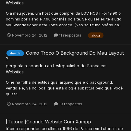
Websites
Olá meu jovem, um host que comprei da LGV HOST Foi 19.90 o
dominio por 1 ano e 7,90 por mês do site. Se quiser eu te ajudo,
sou webdesigner e tal. Forte abraço. (Não sou funcionário da...
Novembro 24, 2012
11 respostas
ajuda
Como Troco O Background Do Meu Layout
dúvida
?
pergunta respondeu ao
testepaulinho
de
Paisca
em
Websites
Olhe na folha de estilos qual arquivo que é o background,
vendo ele, vá no local que está o bg e substitua pelo qual você
quiser.
Novembro 24, 2012
19 respostas
[Tutorial]Criando Website Com Xampp
tópico respondeu ao
ultimate1996
de
Paisca
em
Tutoriais de