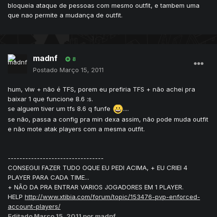
bloqueia ataque de pessoas com mesmo outfit, e tambem uma
que nao permite a mudança de outfit.
madnf
8
Postado
Março 15, 2011
hum, vlw + não é TFS, porem eu prefiria TFS + não achei pra
baixar 1 que funcione 8.6 :s.
se alguem tiver um tfs 8.6 q funfe
....
se não, passa a config pra min dexa assim, não pode muda outfit
e não mote atak players com a mesma outfit.
---------------------------------
CONSEGUI FAZER TUDO OQUE EU PEDI ACIMA, + EU CRIEI 4
PLAYER PARA CADA TIME...
+ NÃO DA PRA ENTRAR VARIOS JOGADORES EM 1 PLAYER.
HELP
http://www.xtibia.com/forum/topic/153476-pvp-enforced-
account-players/
Editado
Março 15, 2011
por madnf