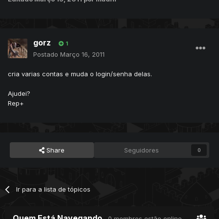
gorz
1
Postado
Março 16, 2011
cria varias contas e muda o login/senha delas.
Ajudei?
Rep+
Share
Seguidores
0
Ir para a lista de tópicos
Quem Está Navegando
0 membros estão online