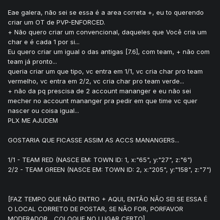
Eae galera, não sei se essa é a area correta +, eu to querendo
criar um OT de PVP-ENFORCED.
+ Não quero criar um convencional, daqueles que Você cria um
char e é cada 1 por si...
Eu quero criar um igual o das antigas [7.6], com team, + não com
team já pronto...
queria criar um que tipo, vc entra em 1/1, vc cria char pro team
vermelho, vc entra em 2/2, vc cria char pro team verde...
+ não da pq prescisa de 2 account mananger e eu não sei
mecher no account mananger pra pedir em que time vc quer
nascer ou coisa igual...
PLX ME AJUDEM
GOSTARIA QUE FICASSE ASSIM AS ACCS MANANGERS...
1/1 - TEAM RED (NASCE EM: TOWN ID: 1, x:"65", y:"27", z:"6")
2/2 - TEAM GREEN (NASCE EM: TOWN ID: 2, x:"205", y:"158", z:"7")
[FAZ TEMPO QUE NÃO ENTRO + AQUI, ENTÃO NÃO SEI SE ESSA É
O LOCAL CORRETO DE POSTAR, SE NÃO FOR, PORFAVOR
MODERADOR... COLOQUE NO LUGAR CERTO]