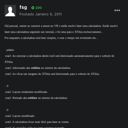
fsg
230
Postado
Janeiro 9, 2011
Olá pessoal, ontem eu comecei a mexer no VB e então resolvi fazer uma calculadora. Então resolvi
fazer uma calculadora seguindo um tutorial, e fiz uma para o XTibia exclusivamente...
Por enquanto a calculadora está bem simples, e com o tempo irei evoluindo ela...
U
pdates:
:star2: Ao executar a calculadora abrirá você será direcionado automaticamente para o website do
XTibia.
:star2: Adicionado aba
créditos
no interior da calculadora.
:star2: Ao clicar nas imagens do XTibia será direcionado para o website do XTibia.
2
.0
:star2: Layout totalmente modificado.
:star2: Retirado aba
créditos
no interior da calculadora.
3
.0
:star2: Layout modificado.
:star2: A calculadora ficou mais fácil para fazer as contas.
:star2: As equações estão no canto superior esquerdo