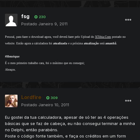
fsg
230
Postado
Janeiro 9, 2011
Pessoal, para fazer o download agora, você deverá fazer pelo Upload do
XTibia.Com
postado no
website. Então agora a calculadora foi
atualizada
e a próxima
atualização
será
amanhã
.
#Henrique
É o meu primeiro trabalho cara, foi o máximo que eu consegui;
Abraços.
Lordfire
309
Postado
Janeiro 10, 2011
Eu gostei da tua calculadora, apesar de só ter as 4 operações
básicas que se faz de cabeça, eu não consegui terminar a minha
no Delphi, então parabéns.
Poste o código fonte também, e faça os créditos em um form