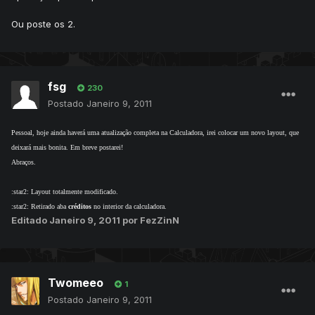
Ou poste os 2.
fsg
230
Postado
Janeiro 9, 2011
Pessoal, hoje ainda haverá uma atualização completa na Calculadora, irei colocar um novo layout, que
deixará mais bonita. Em breve postarei!
Abraços.
:star2: Layout totalmente modificado.
:star2: Retirado aba
créditos
no interior da calculadora.
Editado
Janeiro 9, 2011
por FezZinN
Twomeeo
1
Postado
Janeiro 9, 2011