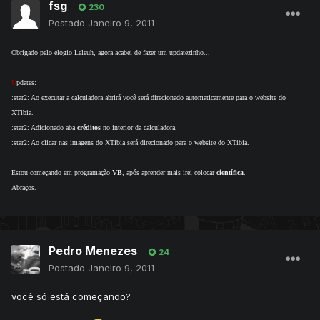
fsg
230
Postado
Janeiro 9, 2011
Obrigado pelo elogio Leleuh, agora acabei de fazer um updatezinho...
U
pdates:
:star2: Ao executar a calculadora abrirá você será direcionado automaticamente para o website do
XTibia.
:star2: Adicionado aba
créditos
no interior da calculadora.
:star2: Ao clicar nas imagens do XTibia será direcionado para o website do XTibia.
Estou começando em programação
VB
, após aprender mais irei colocar
científica
.
Abraços.
Pedro Menezes
24
Postado
Janeiro 9, 2011
você só está começando?