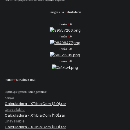
I
magens
d
a
C
alculadora:
V
ersão
1
.0
V
ersão
1
.0
V
ersão
2
.0
V
ersão
3
.0
S
can: (
0
/43)
Clique aqui
Espero que gostem :smile_positivo:
Abraços.
Calculadora - XTibia.Com (2.0).rar
Unavailable
Calculadora - XTibia.Com (1.0).rar
Unavailable
Calculadora - XTibia.Com (3.0).rar