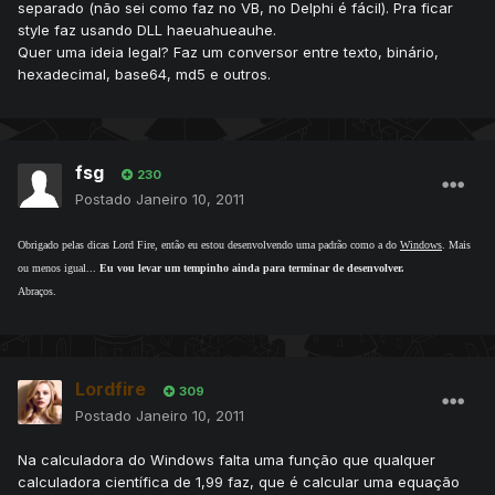
separado (não sei como faz no VB, no Delphi é fácil). Pra ficar
style faz usando DLL haeuahueauhe.
Quer uma ideia legal? Faz um conversor entre texto, binário,
hexadecimal, base64, md5 e outros.
fsg
230
Postado
Janeiro 10, 2011
Obrigado pelas dicas Lord Fire, então eu estou desenvolvendo uma padrão como a do
Windows
. Mais
ou menos igual...
Eu vou levar um tempinho ainda para terminar de desenvolver.
Abraços.
Lordfire
309
Postado
Janeiro 10, 2011
Na calculadora do Windows falta uma função que qualquer
calculadora científica de 1,99 faz, que é calcular uma equação