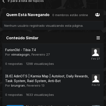
Ir para a lista de tópicos
Quem Está Navegando
0 membros estão online
Nenhum usuário registrado visualizando esta página.
Conteúdo Similar
FurionOld - Tibia 7.4
Por
viimalagogin
,
Fevereiro 27
0
respostas
1298
visualizações
[8.6] AdinOTS | Karmia Map | Autoloot, Daily Rewards,
Task System, Raid System, Anti-Bot
Por
brungran
,
Fevereiro 13
0
respostas
1633
visualizações