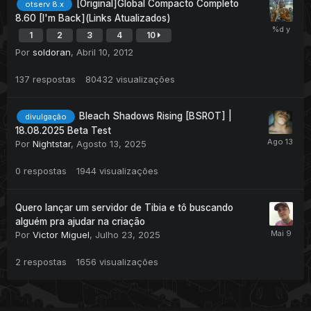
[Original]Global Compacto Completo
otserv 8.x
8.60 [I'm Back](Links Atualizados)
1
2
3
4
10
Por
soldoran
,
Abril 10, 2012
137
respostas
80432
visualizações
Bleach Shadows Rising [BSROT] |
divulgação
18.08.2025 Beta Test
Por
Nightstar
,
Agosto 13, 2025
0
respostas
1944
visualizações
Quero lançar um servidor de Tibia e tô buscando
alguém pra ajudar na criação
Por
Victor Miguel
,
Julho 23, 2025
2
respostas
1656
visualizações