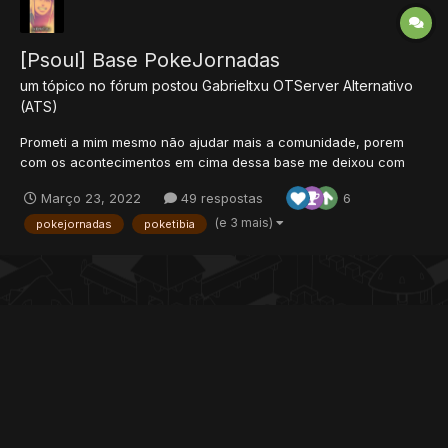
[Psoul] Base PokeJornadas
um tópico no fórum postou
Gabrieltxu
OTServer Alternativo
(ATS)
Prometi a mim mesmo não ajudar mais a comunidade, porem
com os acontecimentos em cima dessa base me deixou com
raiva e vim compartilhar a mesma com vocês, o servidor foi feito
Março 23, 2022
49 respostas
6
em cima da base vasada do Psoul, onde Walox e outro que não
sei o nick trabalharam, porem como já de costume Walox
(e 3 mais)
pokejornadas
poketibia
melhorou...