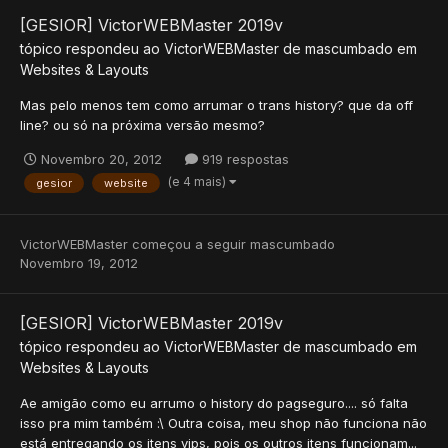
[GESIOR] VictorWEBMaster 2019v
tópico respondeu ao
VictorWEBMaster
de
mascumbado
em
Websites & Layouts
Mas pelo menos tem como arrumar o trans history? que da off
line? ou só na próxima versão mesmo?
Novembro 20, 2012
919 respostas
(e 4 mais)
gesior
website
VictorWEBMaster
começou a seguir
mascumbado
Novembro 19, 2012
[GESIOR] VictorWEBMaster 2019v
tópico respondeu ao
VictorWEBMaster
de
mascumbado
em
Websites & Layouts
Ae amigão como eu arrumo o history do pagseguro.... só falta
isso pra mim também :\ Outra coisa, meu shop não funciona não
está entregando os itens vips, pois os outros itens funcionam...