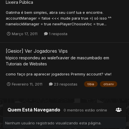
Lixeira Pública
Gatinha é bem simples, abra seu conf lua e encontre.
accountManager = false <<< mude para true =) só isso ^^
namelockManager = true newPlayerChooseVoc = true...
Março 17, 2011
1 resposta
[Gesior] Ver Jogadores Vips
tópico respondeu ao
walefxavier
de
mascumbado
em
Tutoriais de Websites
como faço pra aparecer jogadores Premmy account? vlw!
Fevereiro 11, 2011
23 respostas
tibia
otserv
Quem Está Navegando
0 membros estão online
Nenhum usuário registrado visualizando esta página.