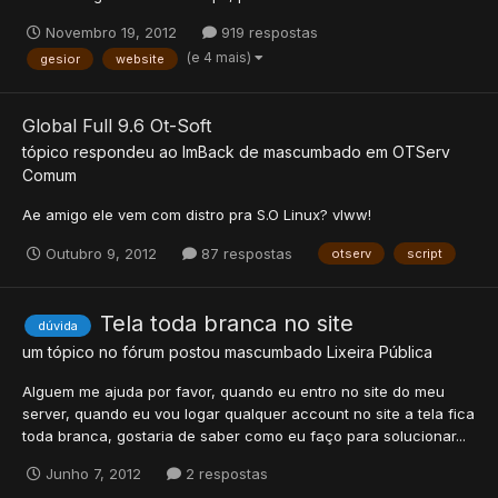
Novembro 19, 2012
919 respostas
(e 4 mais)
gesior
website
Global Full 9.6 Ot-Soft
tópico respondeu ao
ImBack
de
mascumbado
em
OTServ
Comum
Ae amigo ele vem com distro pra S.O Linux? vlww!
Outubro 9, 2012
87 respostas
otserv
script
Tela toda branca no site
dúvida
um tópico no fórum postou
mascumbado
Lixeira Pública
Alguem me ajuda por favor, quando eu entro no site do meu
server, quando eu vou logar qualquer account no site a tela fica
toda branca, gostaria de saber como eu faço para solucionar...
Junho 7, 2012
2 respostas