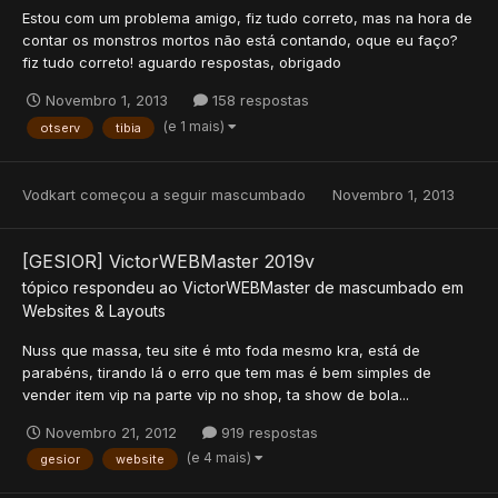
Estou com um problema amigo, fiz tudo correto, mas na hora de
contar os monstros mortos não está contando, oque eu faço?
fiz tudo correto! aguardo respostas, obrigado
Novembro 1, 2013
158 respostas
(e 1 mais)
otserv
tibia
Vodkart
começou a seguir
mascumbado
Novembro 1, 2013
[GESIOR] VictorWEBMaster 2019v
tópico respondeu ao
VictorWEBMaster
de
mascumbado
em
Websites & Layouts
Nuss que massa, teu site é mto foda mesmo kra, está de
parabéns, tirando lá o erro que tem mas é bem simples de
vender item vip na parte vip no shop, ta show de bola...
Novembro 21, 2012
919 respostas
(e 4 mais)
gesior
website