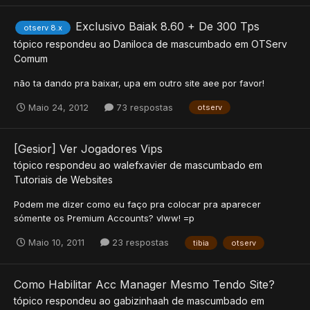
Exclusivo Baiak 8.60 + De 300 Tps
otserv 8.x
tópico respondeu ao
Daniloca
de
mascumbado
em
OTServ
Comum
não ta dando pra baixar, upa em outro site aee por favor!
Maio 24, 2012
73 respostas
otserv
[Gesior] Ver Jogadores Vips
tópico respondeu ao
walefxavier
de
mascumbado
em
Tutoriais de Websites
Podem me dizer como eu faço pra colocar pra aparecer
sómente os Premium Accounts? vlww! =p
Maio 10, 2011
23 respostas
tibia
otserv
Como Habilitar Acc Manager Mesmo Tendo Site?
tópico respondeu ao
gabizinhaah
de
mascumbado
em