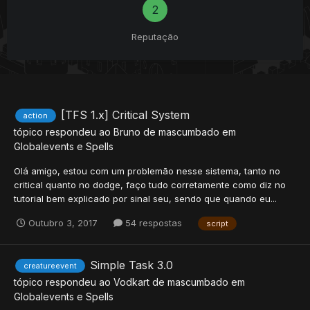
2
Reputação
[TFS 1.x] Critical System
action
tópico respondeu ao
Bruno
de
mascumbado
em
Globalevents e Spells
Olá amigo, estou com um problemão nesse sistema, tanto no
critical quanto no dodge, faço tudo corretamente como diz no
tutorial bem explicado por sinal seu, sendo que quando eu...
Outubro 3, 2017
54 respostas
script
Simple Task 3.0
creatureevent
tópico respondeu ao
Vodkart
de
mascumbado
em
Globalevents e Spells